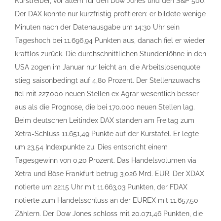
Kurstreiber, vor allem für den Dow Jones und den S&P 500.
Der DAX konnte nur kurzfristig profitieren: er bildete wenige
Minuten nach der Datenausgabe um 14:30 Uhr sein
Tageshoch bei 11.696,94 Punkten aus, danach fiel er wieder
kraftlos zurück. Die durchschnittlichen Stundenlöhne in den
USA zogen im Januar nur leicht an, die Arbeitslosenquote
stieg saisonbedingt auf 4,80 Prozent. Der Stellenzuwachs
fiel mit 227.000 neuen Stellen ex Agrar wesentlich besser
aus als die Prognose, die bei 170.000 neuen Stellen lag.
Beim deutschen Leitindex DAX standen am Freitag zum
Xetra-Schluss 11.651,49 Punkte auf der Kurstafel. Er legte
um 23,54 Indexpunkte zu. Dies entspricht einem
Tagesgewinn von 0,20 Prozent. Das Handelsvolumen via
Xetra und Böse Frankfurt betrug 3,026 Mrd. EUR. Der XDAX
notierte um 22:15 Uhr mit 11.663,03 Punkten, der FDAX
notierte zum Handelsschluss an der EUREX mit 11.657,50
Zählern. Der Dow Jones schloss mit 20.071,46 Punkten, die