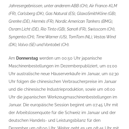
Jahresergebnissen, unter anderem ABB (CH), Air France-KLM
(FR), Carlsberg (DK), Gas Natural (ES), GlaxoSmithKline (GB),
Grenke (DE), Hermès (FR), Nordic American Tankers (BMG),
Osram Licht (DE), Rio Tinto (GB), Sanofi (FR), Swisscom (CH),
Syngenta (CH), Time Warner (US), TomTom (NL), Vestas Wind
(DK), Volvo (SE) und Vontobel (CH).
Am
Donnerstag
werden um 00:50 Uhr japanische
Maschinenbestellungen im Dezemberpubliziert, um 01:00
Uhr australische neue Häuserverkäufe im Januar, um 02:30
Uhr folgen die chinesischen Verbraucherpreise im Januar
und die chinesische Industrieproduktion, sowie um 06:00
Uhr die japanischen Werkzeugmaschinenbestellungen im
Januar. Die europäische Session beginnt um 07:45 Uhr mit
der Arbeitslosenquote für die Schweiz im Januar und der
deutschen Handels- und Leistungsbilanz für den
Dezember um 08:00 Uhr. Weiter geht es um 08:45 Uhr mit