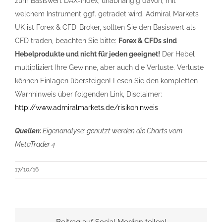
zum Basiswert DAX-Index, unabhängig davon, mit
welchem Instrument ggf. getradet wird. Admiral Markets
UK ist Forex & CFD-Broker, sollten Sie den Basiswert als
CFD traden, beachten Sie bitte:
Forex & CFDs sind
Hebelprodukte und nicht für jeden geeignet!
Der Hebel
multipliziert Ihre Gewinne, aber auch die Verluste. Verluste
können Einlagen übersteigen! Lesen Sie den kompletten
Warnhinweis über folgenden Link, Disclaimer:
http://www.admiralmarkets.de/risikohinweis
Quellen:
Eigenanalyse; genutzt werden die Charts vom
MetaTrader 4
17/10/16
Beitrag auf Social Medien teilen!