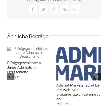
Facebook
Twitter
Pinterest
Vk
E-
Mail
Ähnliche Beiträge
Erfolgsgeschichte: 10
Jahre Admirals in
Deutschland
01/06/21
Admiral Markets räumt bei
B
der Wahl von
Z
brokervergleich.de erneut
0
ab
20/11/20