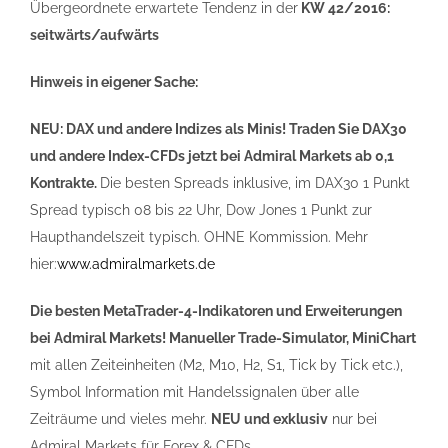
Übergeordnete erwartete Tendenz in der
KW 42/2016:
seitwärts/
aufwärts
Hinweis in eigener Sache:
NEU: DAX und andere Indizes als Minis! Traden Sie DAX30
und andere Index-CFDs jetzt bei Admiral Markets ab 0,1
Kontrakte.
Die besten Spreads inklusive, im DAX30 1 Punkt
Spread typisch 08 bis 22 Uhr, Dow Jones 1 Punkt zur
Haupthandelszeit typisch. OHNE Kommission. Mehr
hier:
www.admiralmarkets.de
Die besten MetaTrader-4-Indikatoren und Erweiterungen
bei Admiral Markets! Manueller Trade-Simulator, MiniChart
mit allen Zeiteinheiten (M2, M10, H2, S1, Tick by Tick etc.),
Symbol Information mit Handelssignalen über alle
Zeiträume und vieles mehr.
NEU und exklusiv
nur bei
Admiral Markets für Forex & CFDs.