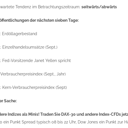
wartete Tendenz im Betrachtungszeitraum:
seitwärts/abwärts
öffentlichungen der nächsten sieben Tage:
A: Erdöllagerbestand
A: Einzelhandelsumsätze (Sept.)
: Fed-Vorsitzende Janet Yellen spricht
: Verbraucherpreisindex (Sept., Jahr)
A: Kern-Verbraucherpreisindex (Sept)
er Sache:
re Indizes als Minis! Traden Sie DAX-30 und andere Index-CFDs jetzt
30 ein Punkt Spread typisch 08 bis 22 Uhr, Dow Jones ein Punkt zur 