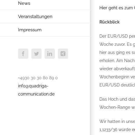
News
Hier geht es zum 
Veranstaltungen
Rückblick
Impressum
Der EUR/USD pende
Woche zuvor. Es g
hier aus ging es 
Facebook
Twitter
LinkedIn
Xing
erholen. Am Nachm
wieder abverkauft
Wochenbeginn vers
+4930 30 30 80 89 0
EUR/USD deutlich 
info@quadriga-
communication.de
Das Hoch und das 
Wochen-Range war 
Wir hatten in uns
1,1233/36 würde e