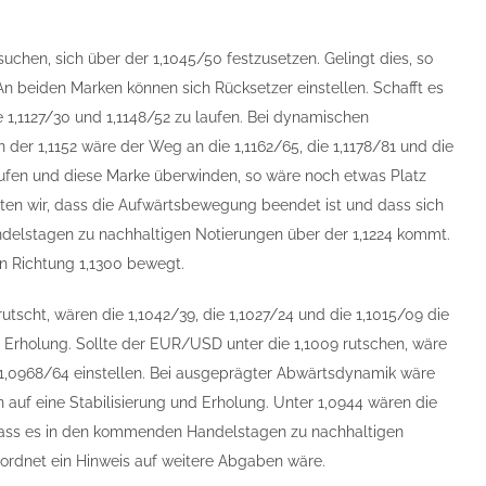
en, sich über der 1,1045/50 festzusetzen. Gelingt dies, so
An beiden Marken können sich Rücksetzer einstellen. Schafft es
e 1,1127/30 und 1,1148/52 zu laufen. Bei dynamischen
der 1,1152 wäre der Weg an die 1,1162/65, die 1,1178/81 und die
aufen und diese Marke überwinden, so wäre noch etwas Platz
rten wir, dass die Aufwärtsbewegung beendet ist und dass sich
ndelstagen zu nachhaltigen Notierungen über der 1,1224 kommt.
n Richtung 1,1300 bewegt.
scht, wären die 1,1042/39, die 1,1027/24 und die 1,1015/09 die
f Erholung. Sollte der EUR/USD unter die 1,1009 rutschen, wäre
r 1,0968/64 einstellen. Bei ausgeprägter Abwärtsdynamik wäre
auf eine Stabilisierung und Erholung. Unter 1,0944 wären die
, dass es in den kommenden Handelstagen zu nachhaltigen
ordnet ein Hinweis auf weitere Abgaben wäre.