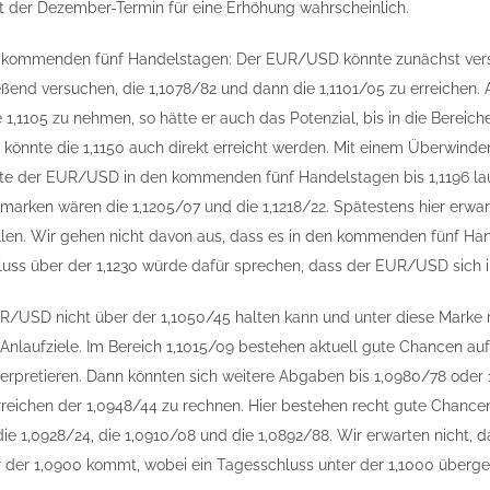
st der Dezember-Termin für eine Erhöhung wahrscheinlich.
 kommenden fünf Handelstagen: Der EUR/USD könnte zunächst versuch
eßend versuchen, die 1,1078/82 und dann die 1,1101/05 zu erreichen. 
1,1105 zu nehmen, so hätte er auch das Potenzial, bis in die Bereich
könnte die 1,1150 auch direkt erreicht werden. Mit einem Überwinden 
ollte der EUR/USD in den kommenden fünf Handelstagen bis 1,1196 l
marken wären die 1,1205/07 und die 1,1218/22. Spätestens hier erwa
llen. Wir gehen nicht davon aus, dass es in den kommenden fünf Ha
luss über der 1,1230 würde dafür sprechen, dass der EUR/USD sich i
/USD nicht über der 1,1050/45 halten kann und unter diese Marke rut
 Anlaufziele. Im Bereich 1,1015/09 bestehen aktuell gute Chancen au
nterpretieren. Dann könnten sich weitere Abgaben bis 1,0980/78 ode
reichen der 1,0948/44 zu rechnen. Hier bestehen recht gute Chancen 
die 1,0928/24, die 1,0910/08 und die 1,0892/88. Wir erwarten nicht
 der 1,0900 kommt, wobei ein Tagesschluss unter der 1,1000 überge