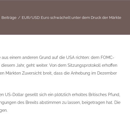
Beiträge
EUR/USD: Euro schwächelt unter dem Druck der Märkte
cke aus einem anderen Grund auf die USA richten: dem FOMC-
diesem Jahr, geht weiter. Von dem Sitzungsprotokoll erhoffen
n den Märkten Zuversicht breit, dass die Anhebung im Dezember
S-Dollar gesellt sich ein plötzlich erholtes Britisches Pfund,
ngungen des Brexits abstimmen zu lassen, beigetragen hat. Die
gen.