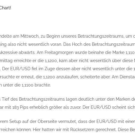
Chart!
lte am Mittwoch, zu Beginn unseres Betrachtungszeitraums, um die
ing also nicht wesentlich voran. Das Hoch des Betrachtungszeitraum
sukzessive abwärts. Am Freitagmorgen wurde beinahe die Marke 1,1100
ittag erreichte er die 1,1200, kam aber nicht wesentlich über di
. Der EUR/USD fiel im Zuge dessen aber nicht wesentlich unter die 1
uchte er erneut, die 1,1200 anzulaufen, scheiterte aber. Am Diensta
unter die 1,1100 brachte.
Tief des Betrachtungszeitraums lagen deutlich unter den Marken der 
mit 183 Pips erheblich größer als zuvor. Der EUR/USD scheint sich
erem Setup auf der Oberseite vermutet, dass der EUR/USD mit einem
rreichen können. Hier hatten wir mit Rücksetzern gerechnet. Diese Be