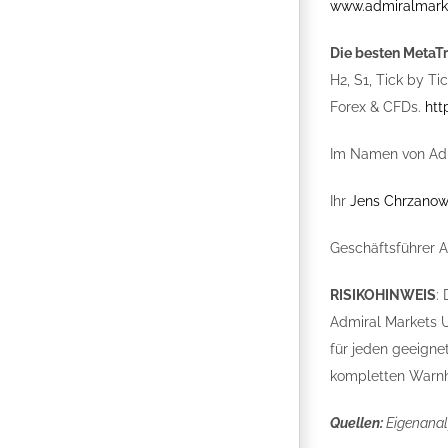
www.admiralmark
Die besten MetaT
H2, S1, Tick by T
Forex & CFDs.
htt
Im Namen von Adm
Ihr
Jens Chrzanow
Geschäftsführer 
RISIKOHINWEIS
:
Admiral Markets U
für jeden geeignet
kompletten Warnh
Quellen:
Eigenanal