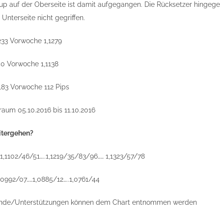
tup auf der Oberseite ist damit aufgegangen. Die Rücksetzer hingege
Unterseite nicht gegriffen.
233 Vorwoche 1,1279
50 Vorwoche 1,1138
83 Vorwoche 112 Pips
raum 05.10.2016 bis 11.10.2016
itergehen?
1,1102/46/51…..1,1219/35/83/96…… 1,1323/57/78
,0992/07……1,0885/12…..1,0761/44
ände/Unterstützungen können dem Chart entnommen werden