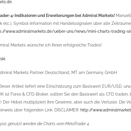
ets.de
.
rader-4-Indikatoren und Erweiterungen bei Admiral Markets!
Manuell
ick etc.), Symbol-Information mit Handelssignalen über alle Zeiträum
p://www.admiralmarkets.de/ueber-uns/news/mini-charts-trading-s
iral Markets wünsche ich Ihnen erfolgreiche Trades!
ski
Admiral Markets Partner Deutschland, MT am Germany GmbH
 Dieser Artikel liefert eine Einschätzung zum Basiswert EUR/USD, un
K ist Forex & CFD-Broker, sollten Sie den Basiswert als CFD traden,
! Der Hebel multipliziert Ihre Gewinne, aber auch die Verluste. Die 
inweis über folgenden Link. DISCLAIMER:
http://www.admiralmarkets
yse; genutzt werden die Charts vom MetaTrader 4.