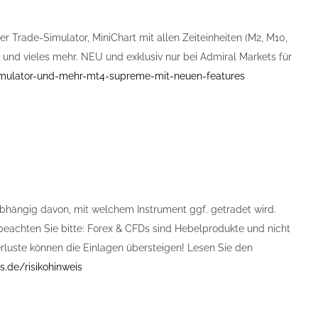
er Trade-Simulator, MiniChart mit allen Zeiteinheiten (M2, M10,
e und vieles mehr. NEU und exklusiv nur bei Admiral Markets für
imulator-und-mehr-mt4-supreme-mit-neuen-features
abhängig davon, mit welchem Instrument ggf. getradet wird.
 beachten Sie bitte: Forex & CFDs sind Hebelprodukte und nicht
Verluste können die Einlagen übersteigen! Lesen Sie den
.de/risikohinweis