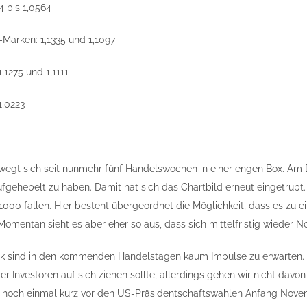
4 bis 1,0564
Marken: 1,1335 und 1,1097
,1275 und 1,1111
1,0223
t sich seit nunmehr fünf Handelswochen in einer engen Box. Am Diens
fgehebelt zu haben. Damit hat sich das Chartbild erneut eingetrübt
1,1000 fallen. Hier besteht übergeordnet die Möglichkeit, dass es z
Momentan sieht es aber eher so aus, dass sich mittelfristig wieder N
ik sind in den kommenden Handelstagen kaum Impulse zu erwarten. 
 Investoren auf sich ziehen sollte, allerdings gehen wir nicht davon
 noch einmal kurz vor den US-Präsidentschaftswahlen Anfang Novemb