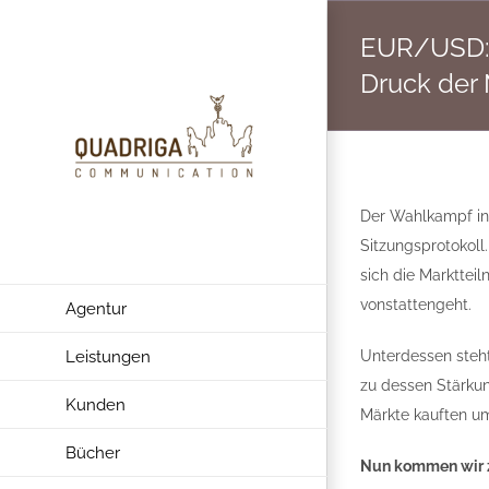
Zum
EUR/USD: 
Inhalt
springen
Druck der
Der Wahlkampf in 
Sitzungsprotokoll
sich die Markttei
vonstattengeht.
Agentur
Leistungen
Unterdessen steht
zu dessen Stärkun
Kunden
Märkte kauften um
Bücher
Nun kommen wir z