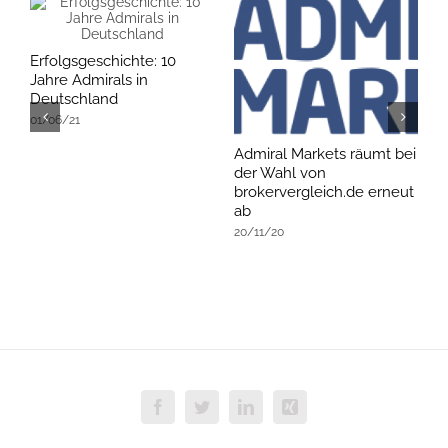
Erfolgsgeschichte: 10
Jahre Admirals in
Deutschland
01/06/21
Admiral Markets räumt bei
B
der Wahl von
Z
brokervergleich.de erneut
0
ab
20/11/20
Facebook
Twitter
LinkedIn
Xing