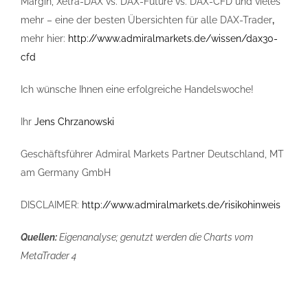
Margin, Xetra-DAX vs. DAX-Future vs. DAX-CFD und vieles
mehr – eine der besten Übersichten für alle DAX-Trader
,
mehr hier:
http://www.admiralmarkets.de/wissen/dax30-
cfd
Ich wünsche Ihnen eine erfolgreiche Handelswoche!
Ihr
Jens Chrzanowski
Geschäftsführer Admiral Markets Partner Deutschland, MT
am Germany GmbH
DISCLAIMER:
http://www.admiralmarkets.de/risikohinweis
Quellen:
Eigenanalyse; genutzt werden die Charts vom
MetaTrader 4