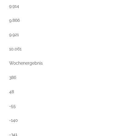
9.914
9.866
9.921
10.061
Wochenergebnis
386
48
-55
-140
-341