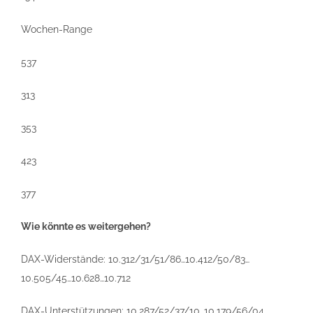
Wochen-Range
537
313
353
423
377
Wie könnte es weitergehen?
DAX-Widerstände: 10.312/31/51/86…10.412/50/83…
10.505/45…10.628…10.712
DAX-Unterstützungen: 10.287/52/37/10…10.179/56/04…