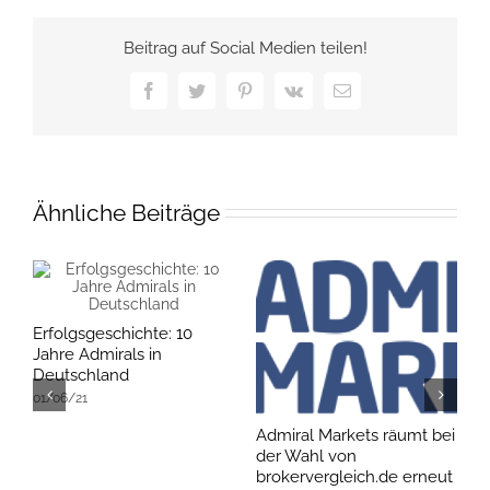
Beitrag auf Social Medien teilen!
Facebook
Twitter
Pinterest
Vk
E-
Mail
Ähnliche Beiträge
Erfolgsgeschichte: 10
Jahre Admirals in
Deutschland
01/06/21
Admiral Markets räumt bei
B
der Wahl von
Z
brokervergleich.de erneut
0