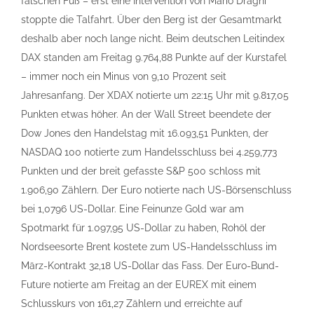
falschen Fuß – erst eine Intervention von Mario Draghi
stoppte die Talfahrt. Über den Berg ist der Gesamtmarkt
deshalb aber noch lange nicht. Beim deutschen Leitindex
DAX standen am Freitag 9.764,88 Punkte auf der Kurstafel
– immer noch ein Minus von 9,10 Prozent seit
Jahresanfang. Der XDAX notierte um 22:15 Uhr mit 9.817,05
Punkten etwas höher. An der Wall Street beendete der
Dow Jones den Handelstag mit 16.093,51 Punkten, der
NASDAQ 100 notierte zum Handelsschluss bei 4.259,773
Punkten und der breit gefasste S&P 500 schloss mit
1.906,90 Zählern. Der Euro notierte nach US-Börsenschluss
bei 1,0796 US-Dollar. Eine Feinunze Gold war am
Spotmarkt für 1.097,95 US-Dollar zu haben, Rohöl der
Nordseesorte Brent kostete zum US-Handelsschluss im
März-Kontrakt 32,18 US-Dollar das Fass. Der Euro-Bund-
Future notierte am Freitag an der EUREX mit einem
Schlusskurs von 161,27 Zählern und erreichte auf