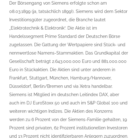
Der Börsengang von Siemens erfolgte schon am
08.03.1899 (ja, tatsächlich 1899!). Siemens wird dem Sektor
Investitionsgüter zugeordnet, die Branche lautet
„Elektrotechnik & Elektronik“. Die Aktie ist im
Handelssegment Prime Standard der Deutschen Börse
zugelassen. Die Gattung der Wertpapiere sind Stück- und
nennwertlose Namens-Stammaktien. Das Grundkapital der
Gesellschaft beträgt 2.643.000.000 Euro und 881.000.000
Euro in Stückaktien. Die Aktien sind unter anderem in
Frankfurt, Stuttgart, München, Hamburg/Hannover,
Düsseldorf, Berlin/Bremen und via Xetra handelbar.
Siemens ist Mitglied im deutschen Leitindex DAX, aber
auch im DJ EuroStoxx 50 und auch im S&P Global 100 und
weiteren wichtigen Indizes. Die Aktien des Konzerns
werden zu 6 Prozent von der Siemens-Familie gehalten, 19
Prozent sind privaten, 62 Prozent institutionellen Investoren
und 13 Prozent nicht identifizierbaren Anlegern zuzuordnen.