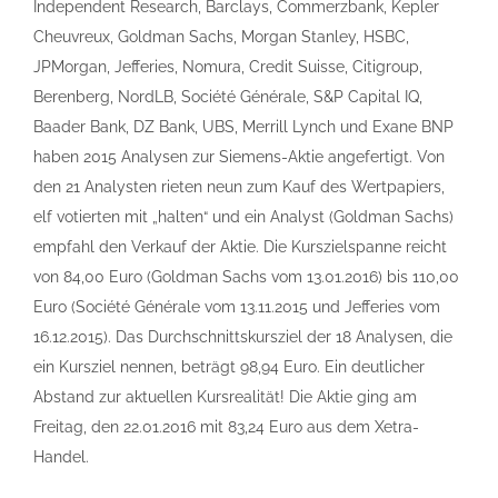
Independent Research, Barclays, Commerzbank, Kepler
Cheuvreux, Goldman Sachs, Morgan Stanley, HSBC,
JPMorgan, Jefferies, Nomura, Credit Suisse, Citigroup,
Berenberg, NordLB, Société Générale, S&P Capital IQ,
Baader Bank, DZ Bank, UBS, Merrill Lynch und Exane BNP
haben 2015 Analysen zur Siemens-Aktie angefertigt. Von
den 21 Analysten rieten neun zum Kauf des Wertpapiers,
elf votierten mit „halten“ und ein Analyst (Goldman Sachs)
empfahl den Verkauf der Aktie. Die Kurszielspanne reicht
von 84,00 Euro (Goldman Sachs vom 13.01.2016) bis 110,00
Euro (Société Générale vom 13.11.2015 und Jefferies vom
16.12.2015). Das Durchschnittskursziel der 18 Analysen, die
ein Kursziel nennen, beträgt 98,94 Euro. Ein deutlicher
Abstand zur aktuellen Kursrealität! Die Aktie ging am
Freitag, den 22.01.2016 mit 83,24 Euro aus dem Xetra-
Handel.