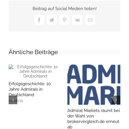
Beitrag auf Social Medien teilen!
Facebook
Twitter
Pinterest
Vk
E-
Mail
Ähnliche Beiträge
Erfolgsgeschichte: 10
Jahre Admirals in
Deutschland
01/06/21
Admiral Markets räumt bei
B
der Wahl von
Z
brokervergleich.de erneut
0
ab