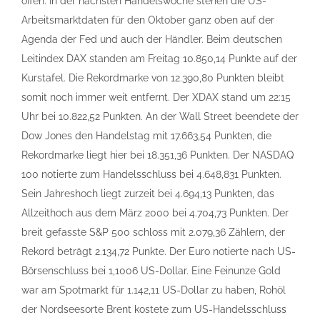
offen. In der nächsten Handelswoche stehen die US-
Arbeitsmarktdaten für den Oktober ganz oben auf der
Agenda der Fed und auch der Händler. Beim deutschen
Leitindex DAX standen am Freitag 10.850,14 Punkte auf der
Kurstafel. Die Rekordmarke von 12.390,80 Punkten bleibt
somit noch immer weit entfernt. Der XDAX stand um 22:15
Uhr bei 10.822,52 Punkten. An der Wall Street beendete der
Dow Jones den Handelstag mit 17.663,54 Punkten, die
Rekordmarke liegt hier bei 18.351,36 Punkten. Der NASDAQ
100 notierte zum Handelsschluss bei 4.648,831 Punkten.
Sein Jahreshoch liegt zurzeit bei 4.694,13 Punkten, das
Allzeithoch aus dem März 2000 bei 4.704,73 Punkten. Der
breit gefasste S&P 500 schloss mit 2.079,36 Zählern, der
Rekord beträgt 2.134,72 Punkte. Der Euro notierte nach US-
Börsenschluss bei 1,1006 US-Dollar. Eine Feinunze Gold
war am Spotmarkt für 1.142,11 US-Dollar zu haben, Rohöl
der Nordseesorte Brent kostete zum US-Handelsschluss