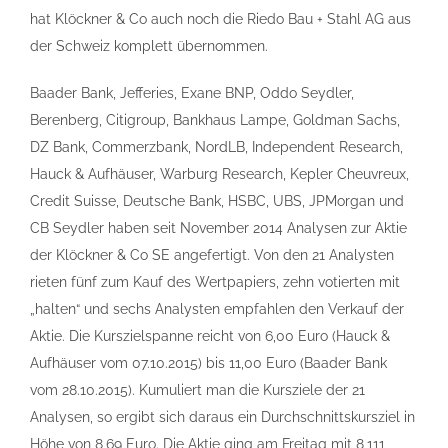
hat Klöckner & Co auch noch die Riedo Bau + Stahl AG aus
der Schweiz komplett übernommen.
Baader Bank, Jefferies, Exane BNP, Oddo Seydler,
Berenberg, Citigroup, Bankhaus Lampe, Goldman Sachs,
DZ Bank, Commerzbank, NordLB, Independent Research,
Hauck & Aufhäuser, Warburg Research, Kepler Cheuvreux,
Credit Suisse, Deutsche Bank, HSBC, UBS, JPMorgan und
CB Seydler haben seit November 2014 Analysen zur Aktie
der Klöckner & Co SE angefertigt. Von den 21 Analysten
rieten fünf zum Kauf des Wertpapiers, zehn votierten mit
„halten“ und sechs Analysten empfahlen den Verkauf der
Aktie. Die Kurszielspanne reicht von 6,00 Euro (Hauck &
Aufhäuser vom 07.10.2015) bis 11,00 Euro (Baader Bank
vom 28.10.2015). Kumuliert man die Kursziele der 21
Analysen, so ergibt sich daraus ein Durchschnittskursziel in
Höhe von 8,69 Euro. Die Aktie ging am Freitag mit 8,111