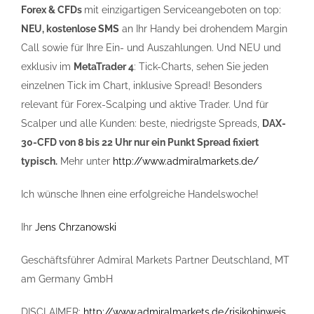
Forex & CFDs
mit einzigartigen Serviceangeboten on top:
NEU, kostenlose SMS
an Ihr Handy bei drohendem Margin
Call sowie für Ihre Ein- und Auszahlungen. Und NEU und
exklusiv im
MetaTrader 4
: Tick-Charts, sehen Sie jeden
einzelnen Tick im Chart, inklusive Spread! Besonders
relevant für Forex-Scalping und aktive Trader. Und für
Scalper und alle Kunden: beste, niedrigste Spreads,
DAX-
30-CFD von 8 bis 22 Uhr nur ein Punkt Spread fixiert
typisch.
Mehr unter
http://www.admiralmarkets.de/
Ich wünsche Ihnen eine erfolgreiche Handelswoche!
Ihr
Jens Chrzanowski
Geschäftsführer Admiral Markets Partner Deutschland, MT
am Germany GmbH
DISCLAIMER:
http://www.admiralmarkets.de/risikohinweis