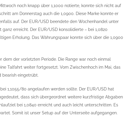
twoch noch knapp über 1,1000 notierte, konnte sich nicht auf
schritt am Donnerstag auch die 1,0900. Diese Marke konnte er
benfalls auf. Der EUR/USD beendete den Wochenhandel unter
 ganz erreicht. Der EUR/USD konsolidierte – bei 1,0820
tigen Erholung. Das Währungspaar konnte sich über die 1,0900
er dem der vorletzten Periode. Die Range war noch einmal
ne Talfahrt weiter fortgesetzt. Vom Zwischenhoch im Mai, das
d bearish eingetrübt.
h bei 1,1055/80 angelaufen werden sollte. Der EUR/USD hat
hingedeutet, dass sich übergeordnet weitere kurzfristige Abgaben
aufziel bei 1,0840 erreicht und auch leicht unterschritten. Es
artet. Somit ist unser Setup auf der Unterseite aufgegangen.