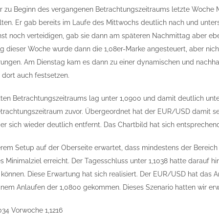
zu Beginn des vergangenen Betrachtungszeitraums letzte Woche Mit
ten. Er gab bereits im Laufe des Mittwochs deutlich nach und unter
hst noch verteidigen, gab sie dann am späteren Nachmittag aber e
 dieser Woche wurde dann die 1,08er-Marke angesteuert, aber nicht
erungen. Am Dienstag kam es dann zu einer dynamischen und nachhal
 dort auch festsetzen.
ten Betrachtungszeitraums lag unter 1,0900 und damit deutlich unt
etrachtungszeitraum zuvor. Übergeordnet hat der EUR/USD damit sei
t er sich wieder deutlich entfernt. Das Chartbild hat sich entsprechen
erem Setup auf der Oberseite erwartet, dass mindestens der Bereic
es Minimalziel erreicht. Der Tagesschluss unter 1,1038 hatte darauf 
können. Diese Erwartung hat sich realisiert. Der EUR/USD hat das Anl
 einem Anlaufen der 1,0800 gekommen. Dieses Szenario hatten wir erw
034 Vorwoche 1,1216