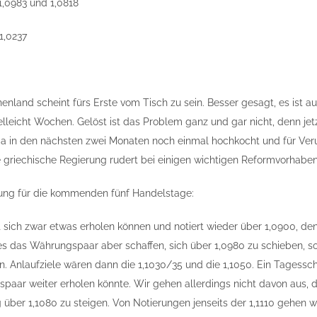
1,0983 und 1,0818
1,0237
nland scheint fürs Erste vom Tisch zu sein. Besser gesagt, es ist 
elleicht Wochen. Gelöst ist das Problem ganz und gar nicht, denn jet
 in den nächsten zwei Monaten noch einmal hochkocht und für Veruns
e griechische Regierung rudert bei einigen wichtigen Reformvorhabe
ung für die kommenden fünf Handelstage:
sich zwar etwas erholen können und notiert wieder über 1,0900, de
 es das Währungspaar aber schaffen, sich über 1,0980 zu schieben, s
. Anlaufziele wären dann die 1,1030/35 und die 1,1050. Ein Tagessc
paar weiter erholen könnte. Wir gehen allerdings nicht davon aus
g über 1,1080 zu steigen. Von Notierungen jenseits der 1,1110 gehen w