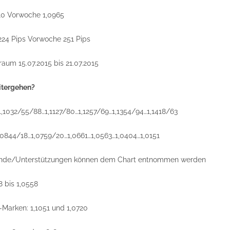
810 Vorwoche 1,0965
24 Pips Vorwoche 251 Pips
raum 15.07.2015 bis 21.07.2015
itergehen?
,1032/55/88…1,1127/80…1,1257/69…1,1354/94…1,1418/63
,0844/18…1,0759/20…1,0661…1,0563…1,0404…1,0151
ände/Unterstützungen können dem Chart entnommen werden
8 bis 1,0558
Marken: 1,1051 und 1,0720