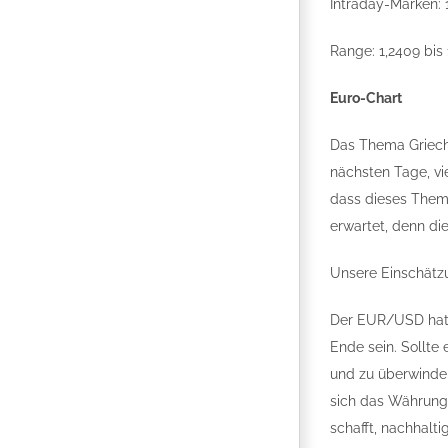
Intraday-Marken: 
Range: 1,2409 bis 
Euro-Chart
Das Thema Grieche
nächsten Tage, vi
dass dieses Thema
erwartet, denn di
Unsere Einschätz
Der EUR/USD hat 
Ende sein. Sollte
und zu überwinden
sich das Währungs
schafft, nachhalti