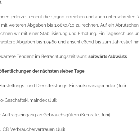
t.
nnen jederzeit erneut die 1,0900 erreichen und auch unterschreiten.
re mit weiteren Abgaben bis 1,0830/10 zu rechnen. Auf ein Abrutsche
echnen wir mit einer Stabilisierung und Erholung. Ein Tagesschluss u
weitere Abgaben bis 1,0560 und anschließend bis zum Jahrestief hi
wartete Tendenz im Betrachtungszeitraum:
seitwärts/abwärts
öffentlichungen der nächsten sieben Tage:
 Herstellungs- und Dienstleistungs-Einkaufsmanagerindex (Juli)
ifo-Geschäftsklimaindex (Juli)
A: Auftragseingang an Gebrauchsgütern (Kernrate, Juni)
A: CB-Verbrauchervertrauen (Juli)