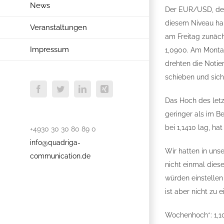
News
Der EUR/USD, der 
diesem Niveau hal
Veranstaltungen
am Freitag zunäc
Impressum
1,0900. Am Montag
drehten die Noti
schieben und sich
Facebook
Twitter
LinkedIn
Xing
Das Hoch des letz
geringer als im B
bei 1,1410 lag, ha
+4930 30 30 80 89 0
info@quadriga-
Wir hatten in uns
communication.de
nicht einmal dies
würden einstellen 
ist aber nicht zu
Wochenhoch*: 1,1