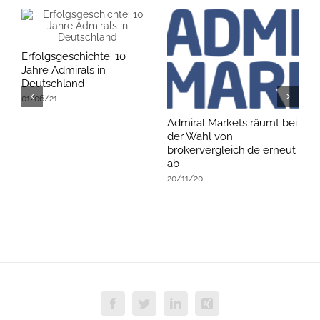
Erfolgsgeschichte: 10
Jahre Admirals in
Deutschland
01/06/21
Admiral Markets räumt bei
B
der Wahl von
Z
brokervergleich.de erneut
0
ab
20/11/20
Facebook
Twitter
LinkedIn
Xing