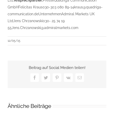
Ltd.
Ansprechpartner:
PresseQuadriga Communication
GmbHFelicitas Kraus030-303 080 89-14kraus@quadriga-
communication.deUnternehmenAdmiral Markets UK
LtdJens Chrzanowski030- 25 74 19
55Jens.Chrzanowski@admiralmarkets.com
12/05/15
Beitrag auf Social Medien teilen!
Facebook
Twitter
Pinterest
Vk
E-
Mail
Ähnliche Beiträge