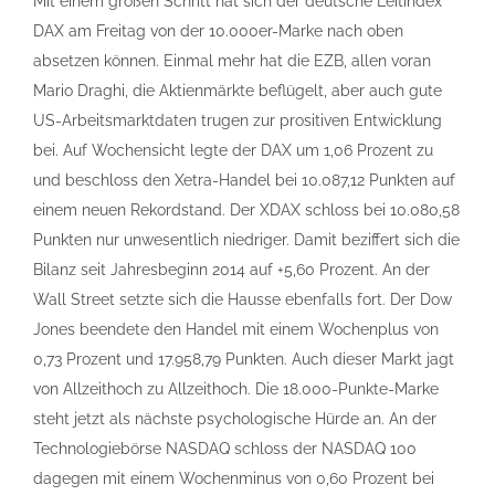
Mit einem großen Schritt hat sich der deutsche Leitindex
DAX am Freitag von der 10.000er-Marke nach oben
absetzen können. Einmal mehr hat die EZB, allen voran
Mario Draghi, die Aktienmärkte beflügelt, aber auch gute
US-Arbeitsmarktdaten trugen zur prositiven Entwicklung
bei. Auf Wochensicht legte der DAX um 1,06 Prozent zu
und beschloss den Xetra-Handel bei 10.087,12 Punkten auf
einem neuen Rekordstand. Der XDAX schloss bei 10.080,58
Punkten nur unwesentlich niedriger. Damit beziffert sich die
Bilanz seit Jahresbeginn 2014 auf +5,60 Prozent. An der
Wall Street setzte sich die Hausse ebenfalls fort. Der Dow
Jones beendete den Handel mit einem Wochenplus von
0,73 Prozent und 17.958,79 Punkten. Auch dieser Markt jagt
von Allzeithoch zu Allzeithoch. Die 18.000-Punkte-Marke
steht jetzt als nächste psychologische Hürde an. An der
Technologiebörse NASDAQ schloss der NASDAQ 100
dagegen mit einem Wochenminus von 0,60 Prozent bei