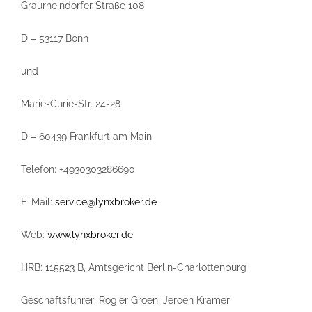
Graurheindorfer Straße 108
D – 53117 Bonn
und
Marie-Curie-Str. 24-28
D – 60439 Frankfurt am Main
Telefon: +4930303286690
E-Mail:
service@lynxbroker.de
Web:
www.lynxbroker.de
HRB: 115523 B, Amtsgericht Berlin-Charlottenburg
Geschäftsführer: Rogier Groen, Jeroen Kramer