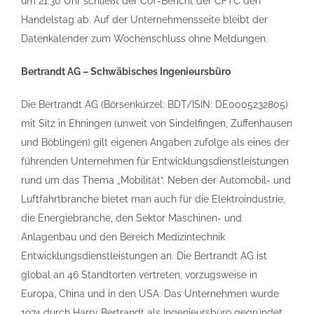
um 21:30 Uhr schließt der CoT-Bericht der CFTC den
Handelstag ab. Auf der Unternehmensseite bleibt der
Datenkalender zum Wochenschluss ohne Meldungen.
Bertrandt AG – Schwäbisches Ingenieursbüro
Die Bertrandt AG (Börsenkürzel: BDT/ISIN: DE0005232805)
mit Sitz in Ehningen (unweit von Sindelfingen, Zuffenhausen
und Böblingen) gilt eigenen Angaben zufolge als eines der
führenden Unternehmen für Entwicklungsdienstleistungen
rund um das Thema „Mobilität“. Neben der Automobil- und
Luftfahrtbranche bietet man auch für die Elektroindustrie,
die Energiebranche, den Sektor Maschinen- und
Anlagenbau und den Bereich Medizintechnik
Entwicklungsdienstleistungen an. Die Bertrandt AG ist
global an 46 Standtorten vertreten, vorzugsweise in
Europa, China und in den USA. Das Unternehmen wurde
1974 durch Harry Bertrandt als Ingenieursbüro gegründet.