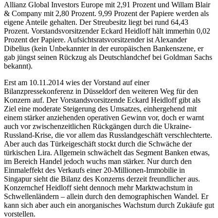
Allianz Global Investors Europe mit 2,91 Prozent und Willam Blair
& Company mit 2,80 Prozent. 9,99 Prozent der Papiere werden als
eigene Anteile gehalten. Der Streubesitz liegt bei rund 64,43
Prozent. Vorstandsvorsitzender Eckard Heidloff hält immerhin 0,02
Prozent der Papiere. Aufsichtsratsvorsitzender ist Alexander
Dibelius (kein Unbekannter in der europäischen Bankenszene, er
gab jüngst seinen Rückzug als Deutschlandchef bei Goldman Sachs
bekannt).
Erst am 10.11.2014 wies der Vorstand auf einer
Bilanzpressekonferenz in Düsseldorf den weiteren Weg für den
Konzern auf. Der Vorstandsvorsitzende Eckard Heidloff gibt als
Ziel eine moderate Steigerung des Umsatzes, einhergehend mit
einem stärker anziehenden operativen Gewinn vor, doch er warnt
auch vor zwischenzeitlichen Rückgängen durch die Ukraine-
Russland-Krise, die vor allem das Russlandgeschäft verschlechterte.
Aber auch das Türkeigeschäft stockt durch die Schwäche der
türkischen Lira. Allgemein schwächelt das Segment Banken etwas,
im Bereich Handel jedoch wuchs man stärker. Nur durch den
Einmaleffekt des Verkaufs einer 20-Millionen-Immobilie in
Singapur sieht die Bilanz des Konzerns derzeit freundlicher aus.
Konzernchef Heidloff sieht dennoch mehr Marktwachstum in
Schwellenländern – allein durch den demographischen Wandel. Er
kann sich aber auch ein anorganisches Wachstum durch Zukäufe gut
vorstellen.