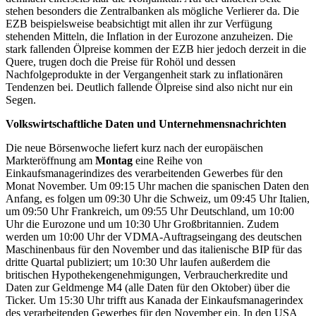
stehen besonders die Zentralbanken als mögliche Verlierer da. Die
EZB beispielsweise beabsichtigt mit allen ihr zur Verfügung
stehenden Mitteln, die Inflation in der Eurozone anzuheizen. Die
stark fallenden Ölpreise kommen der EZB hier jedoch derzeit in die
Quere, trugen doch die Preise für Rohöl und dessen
Nachfolgeprodukte in der Vergangenheit stark zu inflationären
Tendenzen bei. Deutlich fallende Ölpreise sind also nicht nur ein
Segen.
Volkswirtschaftliche Daten und Unternehmensnachrichten
Die neue Börsenwoche liefert kurz nach der europäischen
Markteröffnung am
Montag
eine Reihe von
Einkaufsmanagerindizes des verarbeitenden Gewerbes für den
Monat November. Um 09:15 Uhr machen die spanischen Daten den
Anfang, es folgen um 09:30 Uhr die Schweiz, um 09:45 Uhr Italien,
um 09:50 Uhr Frankreich, um 09:55 Uhr Deutschland, um 10:00
Uhr die Eurozone und um 10:30 Uhr Großbritannien. Zudem
werden um 10:00 Uhr der VDMA-Auftragseingang des deutschen
Maschinenbaus für den November und das italienische BIP für das
dritte Quartal publiziert; um 10:30 Uhr laufen außerdem die
britischen Hypothekengenehmigungen, Verbraucherkredite und
Daten zur Geldmenge M4 (alle Daten für den Oktober) über die
Ticker. Um 15:30 Uhr trifft aus Kanada der Einkaufsmanagerindex
des verarbeitenden Gewerbes für den November ein. In den USA