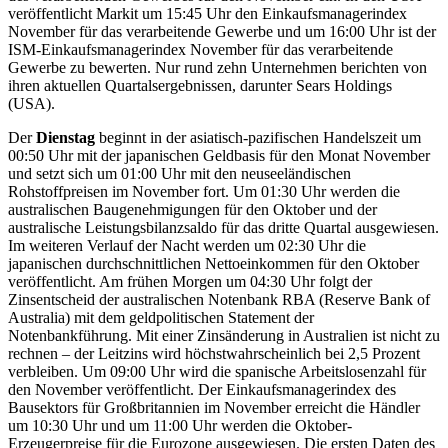
veröffentlicht Markit um 15:45 Uhr den Einkaufsmanagerindex
November für das verarbeitende Gewerbe und um 16:00 Uhr ist der
ISM-Einkaufsmanagerindex November für das verarbeitende
Gewerbe zu bewerten. Nur rund zehn Unternehmen berichten von
ihren aktuellen Quartalsergebnissen, darunter Sears Holdings
(USA).
Der
Dienstag
beginnt in der asiatisch-pazifischen Handelszeit um
00:50 Uhr mit der japanischen Geldbasis für den Monat November
und setzt sich um 01:00 Uhr mit den neuseeländischen
Rohstoffpreisen im November fort. Um 01:30 Uhr werden die
australischen Baugenehmigungen für den Oktober und der
australische Leistungsbilanzsaldo für das dritte Quartal ausgewiesen.
Im weiteren Verlauf der Nacht werden um 02:30 Uhr die
japanischen durchschnittlichen Nettoeinkommen für den Oktober
veröffentlicht. Am frühen Morgen um 04:30 Uhr folgt der
Zinsentscheid der australischen Notenbank RBA (Reserve Bank of
Australia) mit dem geldpolitischen Statement der
Notenbankführung. Mit einer Zinsänderung in Australien ist nicht zu
rechnen – der Leitzins wird höchstwahrscheinlich bei 2,5 Prozent
verbleiben. Um 09:00 Uhr wird die spanische Arbeitslosenzahl für
den November veröffentlicht. Der Einkaufsmanagerindex des
Bausektors für Großbritannien im November erreicht die Händler
um 10:30 Uhr und um 11:00 Uhr werden die Oktober-
Erzeugerpreise für die Eurozone ausgewiesen. Die ersten Daten des