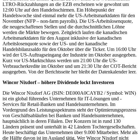
LTRO-Rückzahlungen an die EZB erscheinen wie gewohnt um
12:00 Uhr auf den Handelsschirmen. Ein Höhepunkt der
Handelswoche sind einmal mehr die US-Arbeitsmarktdaten für den
November (NFP – non-farm payrolls). Die US-Arbeitslosenquote,
die neugeschaffenen Stellen und die durchschnittlichen Löhne
werden die Märkte bewegen. Zeitgleich laufen die kanadischen
Arbeitsmarktdaten für den August inklusive der kanadischen
Arbeitslosenquote sowie der US- und der kanadische
Handelsbilanzsaldo für den Oktober über die Ticker. Um 16:00 Uhr
wird der US-Auftragseingang der Industrie im Oktober ausgegeben.
Kurz vor US-Marktschluss werden um 21:00 Uhr die US-
Verbraucherkredite im Oktober und um 21:30 Uhr der COT-Bericht
ausgegeben. Von der Berichtsseite her bleibt der Datenkalender leer.
Wincor Nixdorf – höhere Dividende lockt Investoren
Die Wincor Nixdorf AG (ISIN: DE000A0CAYB2 / Symbol: WIN)
ist ein global führendes Unternehmen für IT-Lösungen und -
Services für Retail-Banken und Handelsunternehmen. Im
Vordergrund des Leistungsspektrums steht der Optimierungsprozess
von Geschäftsabläufen bei Banken und Handelsunternehmen,
hauptsächlich in deren Filialen. Der Konzern ist in rund 130
Ländern präsent und unterhält in 42 Ländern Tochtergesellschaften.
Heute beschäftigt das Unternehmen über 9.000 Mitarbeiter. Mehr als
die Hälfte davon ist im Ausland tätig. Wer Wincor Nixdorf nicht