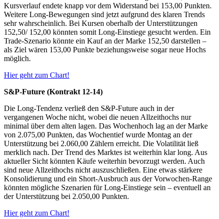
Kursverlauf endete knapp vor dem Widerstand bei 153,00 Punkten.
Weitere Long-Bewegungen sind jetzt aufgrund des klaren Trends
sehr wahrscheinlich. Bei Kursen oberhalb der Unterstützungen
152,50/ 152,00 könnten somit Long-Einstiege gesucht werden. Ein
Trade-Szenario könnte ein Kauf an der Marke 152,50 darstellen –
als Ziel wären 153,00 Punkte beziehungsweise sogar neue Hochs
möglich.
Hier geht zum Chart!
S&P-Future (Kontrakt 12-14)
Die Long-Tendenz verließ den S&P-Future auch in der
vergangenen Woche nicht, wobei die neuen Allzeithochs nur
minimal über dem alten lagen. Das Wochenhoch lag an der Marke
von 2.075,00 Punkten, das Wochentief wurde Montag an der
Unterstützung bei 2.060,00 Zählern erreicht. Die Volatilität ließ
merklich nach. Der Trend des Marktes ist weiterhin klar long. Aus
aktueller Sicht könnten Käufe weiterhin bevorzugt werden. Auch
sind neue Allzeithochs nicht auszuschließen. Eine etwas stärkere
Konsolidierung und ein Short-Ausbruch aus der Vorwochen-Range
könnten mögliche Szenarien für Long-Einstiege sein – eventuell an
der Unterstützung bei 2.050,00 Punkten.
Hier geht zum Chart!