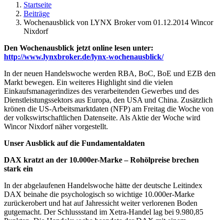
Startseite
Beiträge
Wochenausblick von LYNX Broker vom 01.12.2014 Wincor
Nixdorf
Den Wochenausblick jetzt online lesen unter:
http://www.lynxbroker.de/lynx-wochenausblick/
In der neuen Handelswoche werden RBA, BoC, BoE und EZB den
Markt bewegen. Ein weiteres Highlight sind die vielen
Einkaufsmanagerindizes des verarbeitenden Gewerbes und des
Dienstleistungssektors aus Europa, den USA und China. Zusätzlich
krönen die US-Arbeitsmarktdaten (NFP) am Freitag die Woche von
der volkswirtschaftlichen Datenseite. Als Aktie der Woche wird
Wincor Nixdorf näher vorgestellt.
Unser Ausblick auf die Fundamentaldaten
DAX kratzt an der 10.000er-Marke – Rohölpreise brechen
stark ein
In der abgelaufenen Handelswoche hätte der deutsche Leitindex
DAX beinahe die psychologisch so wichtige 10.000er-Marke
zurückerobert und hat auf Jahressicht weiter verlorenen Boden
gutgemacht. Der Schlussstand im Xetra-Handel lag bei 9.980,85