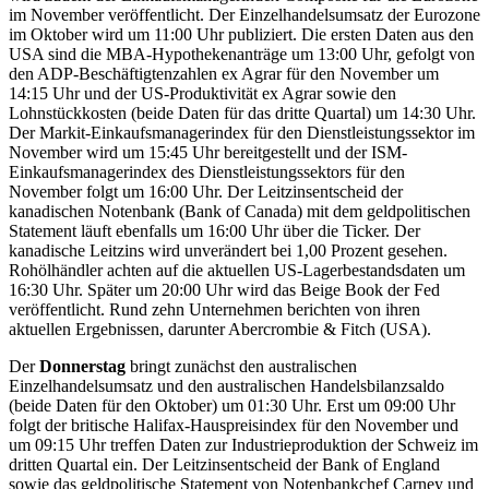
im November veröffentlicht. Der Einzelhandelsumsatz der Eurozone
im Oktober wird um 11:00 Uhr publiziert. Die ersten Daten aus den
USA sind die MBA-Hypothekenanträge um 13:00 Uhr, gefolgt von
den ADP-Beschäftigtenzahlen ex Agrar für den November um
14:15 Uhr und der US-Produktivität ex Agrar sowie den
Lohnstückkosten (beide Daten für das dritte Quartal) um 14:30 Uhr.
Der Markit-Einkaufsmanagerindex für den Dienstleistungssektor im
November wird um 15:45 Uhr bereitgestellt und der ISM-
Einkaufsmanagerindex des Dienstleistungssektors für den
November folgt um 16:00 Uhr. Der Leitzinsentscheid der
kanadischen Notenbank (Bank of Canada) mit dem geldpolitischen
Statement läuft ebenfalls um 16:00 Uhr über die Ticker. Der
kanadische Leitzins wird unverändert bei 1,00 Prozent gesehen.
Rohölhändler achten auf die aktuellen US-Lagerbestandsdaten um
16:30 Uhr. Später um 20:00 Uhr wird das Beige Book der Fed
veröffentlicht. Rund zehn Unternehmen berichten von ihren
aktuellen Ergebnissen, darunter Abercrombie & Fitch (USA).
Der
Donnerstag
bringt zunächst den australischen
Einzelhandelsumsatz und den australischen Handelsbilanzsaldo
(beide Daten für den Oktober) um 01:30 Uhr. Erst um 09:00 Uhr
folgt der britische Halifax-Hauspreisindex für den November und
um 09:15 Uhr treffen Daten zur Industrieproduktion der Schweiz im
dritten Quartal ein. Der Leitzinsentscheid der Bank of England
sowie das geldpolitische Statement von Notenbankchef Carney und