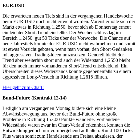
EUR.USD
Die erwarteten neuen Tiefs sind in der vergangenen Handelswoche
beim EUR.USD noch nicht erreicht worden. Vorerst erholte sich der
Markt etwas in Richtung 1,2550, bevor sich ab Donnerstag erneut
ein leichter Short-Trend einstellte. Der Wochenschluss lag im
Bereich 1,2450, gut 50 Ticks über der Vorwoche. Die Chance auf
neue Jahrestiefs konnte der EUR.USD nicht wahrnehmen und somit
ist etwas Vorsicht geboten, wenn man vorhat, den Short-Gedanken
mit aggressiven Trading-Ideen umzusetzen. Generell bleibt der
Trend aber weiterhin short und auch der Widerstand 1,2550 bleibt
für den noch immer vorhandenen Short-Trend entscheidend. Ein
Überschreiten dieses Widerstands könnte gegebenenfalls zu einem
aggressiven Long-Versuch in Richtung 1,2615 führen.
Hier geht zum Chart!
Bund-Future (Kontrakt 12-14)
Lediglich am vergangenen Montag bildete sich eine kleine
Abwärtsbewegung aus, bevor der Bund-Future ohne große
Probleme in Richtung 153,00 Punkte wanderte. Vorhandene
Widerstände waren zwar im Chart-Verlauf erkennbar, konnten die
Entwicklung jedoch nur vorübergehend aufhalten. Rund 100 Ticks
Plus waren somit zum Handelsende am Freitag abzulesen, der