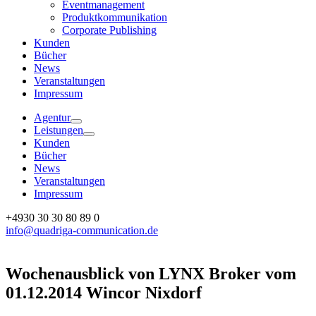
Eventmanagement
Produktkommunikation
Corporate Publishing
Kunden
Bücher
News
Veranstaltungen
Impressum
Agentur
Leistungen
Kunden
Bücher
News
Veranstaltungen
Impressum
Facebook
Twitter
LinkedIn
Xing
+4930 30 30 80 89 0
info@quadriga-communication.de
Wochenausblick von LYNX Broker vom
01.12.2014 Wincor Nixdorf