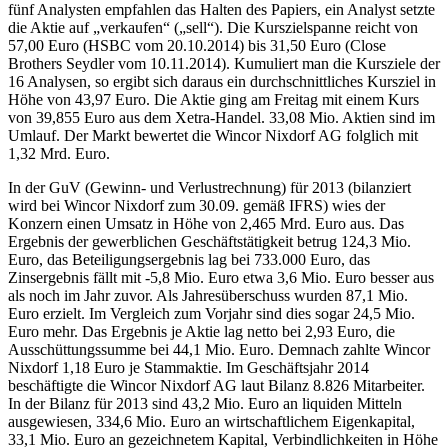
fünf Analysten empfahlen das Halten des Papiers, ein Analyst setzte
die Aktie auf „verkaufen“ („sell“). Die Kurszielspanne reicht von
57,00 Euro (HSBC vom 20.10.2014) bis 31,50 Euro (Close
Brothers Seydler vom 10.11.2014). Kumuliert man die Kursziele der
16 Analysen, so ergibt sich daraus ein durchschnittliches Kursziel in
Höhe von 43,97 Euro. Die Aktie ging am Freitag mit einem Kurs
von 39,855 Euro aus dem Xetra-Handel. 33,08 Mio. Aktien sind im
Umlauf. Der Markt bewertet die Wincor Nixdorf AG folglich mit
1,32 Mrd. Euro.
In der GuV (Gewinn- und Verlustrechnung) für 2013 (bilanziert
wird bei Wincor Nixdorf zum 30.09. gemäß IFRS) wies der
Konzern einen Umsatz in Höhe von 2,465 Mrd. Euro aus. Das
Ergebnis der gewerblichen Geschäftstätigkeit betrug 124,3 Mio.
Euro, das Beteiligungsergebnis lag bei 733.000 Euro, das
Zinsergebnis fällt mit -5,8 Mio. Euro etwa 3,6 Mio. Euro besser aus
als noch im Jahr zuvor. Als Jahresüberschuss wurden 87,1 Mio.
Euro erzielt. Im Vergleich zum Vorjahr sind dies sogar 24,5 Mio.
Euro mehr. Das Ergebnis je Aktie lag netto bei 2,93 Euro, die
Ausschüttungssumme bei 44,1 Mio. Euro. Demnach zahlte Wincor
Nixdorf 1,18 Euro je Stammaktie. Im Geschäftsjahr 2014
beschäftigte die Wincor Nixdorf AG laut Bilanz 8.826 Mitarbeiter.
In der Bilanz für 2013 sind 43,2 Mio. Euro an liquiden Mitteln
ausgewiesen, 334,6 Mio. Euro an wirtschaftlichem Eigenkapital,
33,1 Mio. Euro an gezeichnetem Kapital, Verbindlichkeiten in Höhe