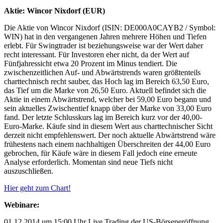
Aktie: Wincor Nixdorf (EUR)
Die Aktie von Wincor Nixdorf (ISIN: DE000A0CAYB2 / Symbol:
WIN) hat in den vergangenen Jahren mehrere Höhen und Tiefen
erlebt. Für Swingtrader ist beziehungsweise war der Wert daher
recht interessant. Für Investoren eher nicht, da der Wert auf
Fünfjahressicht etwa 20 Prozent im Minus tendiert. Die
zwischenzeitlichen Auf- und Abwärtstrends waren größtenteils
charttechnisch recht sauber, das Hoch lag im Bereich 63,50 Euro,
das Tief um die Marke von 26,50 Euro. Aktuell befindet sich die
Aktie in einem Abwärtstrend, welcher bei 59,00 Euro begann und
sein aktuelles Zwischentief knapp über der Marke von 33,00 Euro
fand. Der letzte Schlusskurs lag im Bereich kurz vor der 40,00-
Euro-Marke. Käufe sind in diesem Wert aus charttechnischer Sicht
derzeit nicht empfehlenswert. Der noch aktuelle Abwärtstrend wäre
frühestens nach einem nachhaltigen Überschreiten der 44,00 Euro
gebrochen, für Käufe wäre in diesem Fall jedoch eine erneute
Analyse erforderlich. Momentan sind neue Tiefs nicht
auszuschließen.
Hier geht zum Chart!
Webinare:
01.12.2014 um 15:00 Uhr Live Trading der US-Börseneröffnung