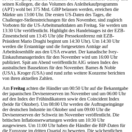
seinen Kollegen, die das Volumen des Anleihekaufprogramms
(APT) wohl bei 375 Mrd. GBP belassen werden, erreichen die
Märkte um 13:00 Uhr. Die ersten US-Daten des Tages, die
Challenger-Stellenstreichungen für den November, sind zugleich
Vorboten für die US-Arbeitsmarktdaten am Freitag. Sie werden um
13:30 Uhr veröffentlicht. Highlight des Handelstages ist der EZB-
Zinsentscheid um 13:45 Uhr (die Pressekonferenz mit EZB-
Präsident Mario Draghi beginnt um 14:30 Uhr). Um 14:30 Uhr
werden die Erstanträge und die fortgesetzten Anträge auf
Arbeitslosenhilfe aus den USA erwartet. Der kanadische Ivey-
Einkaufsmanagerindex für den November wird um 16:00 Uhr
publiziert. Spät am Abend veröffentlicht AIG seinen Index des
australischen Bausektors für den November. Barnes & Noble
(USA), Kroger (USA) und rund zehn weitere Konzerne berichten
von ihren aktuellen Zahlen.
Am
Freitag
achten die Händler um 00:50 Uhr auf die Bekanntgabe
der japanischen Devisenreserven im November und um 06:00 Uhr
auf den Index der Frühindikatoren sowie den Coincident Index
(beide für Oktober). Um 08:00 Uhr werden die Auftragseingänge
der deutschen Industrie im Oktober und um 09:00 Uhr die
Devisenreserven der Schweiz im November veröffentlicht. Die
britischen Inflationserwartungen werden um 10:30 Uhr
ausgewiesen. Um 11:00 Uhr haben die Händler die BIP-Daten für
die Eurozone im dritten Quartal zu bewerten. Die wöchentlichen