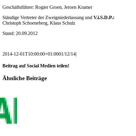
Geschäftsführer: Rogier Groen, Jeroen Kramer
Ständige Vertreter der Zweigniederlassung und
V.i.S.D.P.:
Christoph Schoeneberg, Klaus Schulz
Stand: 20.09.2012
2014-12-01T10:00:00+01:00
01/12/14
|
Beitrag auf Social Medien teilen!
Facebook
Twitter
Pinterest
Vk
E-
Ähnliche Beiträge
Mail