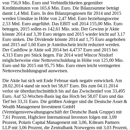
von 756,9 Mio. Euro und Verbindlichkeiten gegenüber
Kreditinstituten von 165,6 Mio. Euro. Die Bilanzsumme beträgt
damit 1,4 Mrd. Euro. In den Bilanzprognosen für 2014 und 2015
werden Umsätze in Höhe von 2,47 Mrd. Euro beziehungsweise
2,53 Mrd. Euro angeführt. Das EBIT soll 2014 155,00 Mio. Euro
betragen, 2015 sollen es 142,61 Mio. sein. Der Gewinn je Aktie
könnte 2014 auf 3,39 Euro steigen und 2015 wieder leicht auf 3,17
Euro sinken. Die Dividende könnte 2014 auf 1,75 Euro angehoben
und 2015 auf 1,60 Euro je Anteilsschein leicht reduziert werden.
Der Cashflow je Aktie soll 2014 bei 4,4737 Euro und 2015 bei
4,313 Euro pro Stück liegen. Für 2014 wird Wincor Nixdorf
möglicherweise eine Nettoverschuldung in Höhe von 125,00 Mio.
Euro und für 2015 mit 95,75 Mio. Euro einen leicht verringerten
Nettoverschuldungsgrad ausweisen.
Die Aktie hat sich seit Ende Februar stark negativ entwickelt. Am
28.02.2014 stand sie noch bei 58,07 Euro. Bis zum 04.11.2014
verlor sie überdurchschnittlich bis auf das Zwischentief von 33,495
Euro. Auf 52-Wochen-Basis lag das Hoch bei 58,07 Euro und das
Tief bei 33,31 Euro. Die größten Anleger sind die Deutsche Asset &
Wealth Management Investment GmbH
(Vermögensverwaltungsgeschäft der Deutsche Bank Gruppe) mit
7,61 Prozent, Highclere International Investors folgen mit 3,09
Prozent, Polaris Capital Management mit 3,06, Kiltearn Partners
LLP mit 3,06 Prozent, die Zentralbank Norwegens mit 3,03 Prozent,