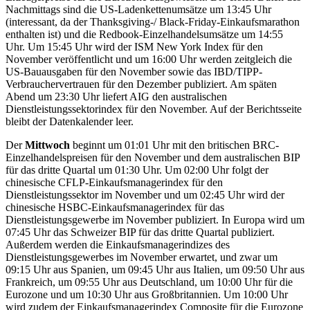
Nachmittags sind die US-Ladenkettenumsätze um 13:45 Uhr
(interessant, da der Thanksgiving-/ Black-Friday-Einkaufsmarathon
enthalten ist) und die Redbook-Einzelhandelsumsätze um 14:55
Uhr. Um 15:45 Uhr wird der ISM New York Index für den
November veröffentlicht und um 16:00 Uhr werden zeitgleich die
US-Bauausgaben für den November sowie das IBD/TIPP-
Verbrauchervertrauen für den Dezember publiziert. Am späten
Abend um 23:30 Uhr liefert AIG den australischen
Dienstleistungssektorindex für den November. Auf der Berichtsseite
bleibt der Datenkalender leer.
Der
Mittwoch
beginnt um 01:01 Uhr mit den britischen BRC-
Einzelhandelspreisen für den November und dem australischen BIP
für das dritte Quartal um 01:30 Uhr. Um 02:00 Uhr folgt der
chinesische CFLP-Einkaufsmanagerindex für den
Dienstleistungssektor im November und um 02:45 Uhr wird der
chinesische HSBC-Einkaufsmanagerindex für das
Dienstleistungsgewerbe im November publiziert. In Europa wird um
07:45 Uhr das Schweizer BIP für das dritte Quartal publiziert.
Außerdem werden die Einkaufsmanagerindizes des
Dienstleistungsgewerbes im November erwartet, und zwar um
09:15 Uhr aus Spanien, um 09:45 Uhr aus Italien, um 09:50 Uhr aus
Frankreich, um 09:55 Uhr aus Deutschland, um 10:00 Uhr für die
Eurozone und um 10:30 Uhr aus Großbritannien. Um 10:00 Uhr
wird zudem der Einkaufsmanagerindex Composite für die Eurozone