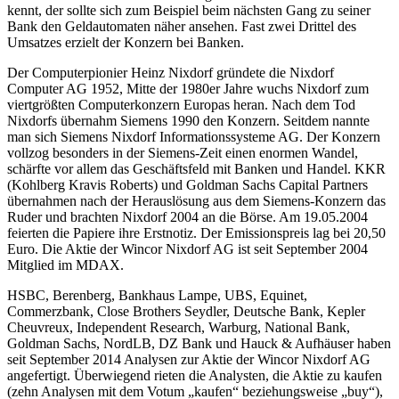
kennt, der sollte sich zum Beispiel beim nächsten Gang zu seiner
Bank den Geldautomaten näher ansehen. Fast zwei Drittel des
Umsatzes erzielt der Konzern bei Banken.
Der Computerpionier Heinz Nixdorf gründete die Nixdorf
Computer AG 1952, Mitte der 1980er Jahre wuchs Nixdorf zum
viertgrößten Computerkonzern Europas heran. Nach dem Tod
Nixdorfs übernahm Siemens 1990 den Konzern. Seitdem nannte
man sich Siemens Nixdorf Informationssysteme AG. Der Konzern
vollzog besonders in der Siemens-Zeit einen enormen Wandel,
schärfte vor allem das Geschäftsfeld mit Banken und Handel. KKR
(Kohlberg Kravis Roberts) und Goldman Sachs Capital Partners
übernahmen nach der Herauslösung aus dem Siemens-Konzern das
Ruder und brachten Nixdorf 2004 an die Börse. Am 19.05.2004
feierten die Papiere ihre Erstnotiz. Der Emissionspreis lag bei 20,50
Euro. Die Aktie der Wincor Nixdorf AG ist seit September 2004
Mitglied im MDAX.
HSBC, Berenberg, Bankhaus Lampe, UBS, Equinet,
Commerzbank, Close Brothers Seydler, Deutsche Bank, Kepler
Cheuvreux, Independent Research, Warburg, National Bank,
Goldman Sachs, NordLB, DZ Bank und Hauck & Aufhäuser haben
seit September 2014 Analysen zur Aktie der Wincor Nixdorf AG
angefertigt. Überwiegend rieten die Analysten, die Aktie zu kaufen
(zehn Analysen mit dem Votum „kaufen“ beziehungsweise „buy“),