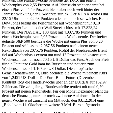
Punkten. Die Handelswoche beendete der DAX mit einem
Wochenplus von 2,55 Prozent. Auf Jahressicht steht er damit bei
einem Plus von 4,49 Prozent, bleibt aber noch weit hinter der
Jahresentwicklung der US-Märkte zurück. Der XDAX schloss um
22:15 Uhr mit 9.942,63 Punkten wieder deutlich schwächer. Beim
Dow Jones betrug die Performance auf Wochensicht nur 0,10
Prozent, der Leitindex der Wall Street schloss mit 17.828,24
Punkten. Der NASDAQ 100 ging mit 4.337,785 Punkten und
einem Wochenplus von 2,03 Prozent ins Wochenende. Der breiter
gefasste S&P 500 beendete die Woche mit einem Plus von 0,20
Prozent und schloss mit 2.067,56 Punkten nach einem neuen
Rekordhoch von 2075,76 Punkten. Rohöl der Nordseesorte Brent
fiel auf Wochenbasis extrem um rund 13 Prozent und kostete zum
Wochenschluss nur noch 70,15 US-Dollar das Fass. Auch der Preis
für die Feinunze Gold kam ins Rutschen und notierte zum
Wochenschluss bei 1.167,20 US-Dollar. Die europäische
Gemeinschaftswährung Euro beendete die Woche mit einem Kurs
von 1,2451 US-Dollar. Der Euro-Bund-Future (Dezember-
Kontrakt) zog die Handelswoche über an der EUREX auf 152,97
Zähler an. Die zehnjährige Bundesanleihe rentiert mit rund 0,70
Prozent auf neuen Renditetiefs. Für den Monat Dezember plant die
deutsche Finanzagentur nur noch zwei neue Auktionen. In der
neuen Woche wird zunächst am Mittwoch, den 03.12.2014 eine
„Bobl“ vom 11. Oktober um weitere 3 Mrd. Euro aufgestockt.