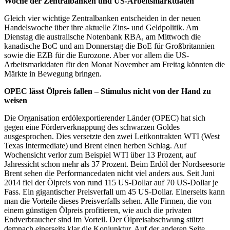
Woche der Zentralbanken und US-Arbeitsmarktdaten
Gleich vier wichtige Zentralbanken entscheiden in der neuen
Handelswoche über ihre aktuelle Zins- und Geldpolitik. Am
Dienstag die australische Notenbank RBA, am Mittwoch die
kanadische BoC und am Donnerstag die BoE für Großbritannien
sowie die EZB für die Eurozone. Aber vor allem die US-
Arbeitsmarktdaten für den Monat November am Freitag könnten die
Märkte in Bewegung bringen.
OPEC lässt Ölpreis fallen – Stimulus nicht von der Hand zu
weisen
Die Organisation erdölexportierender Länder (OPEC) hat sich
gegen eine Förderverknappung des schwarzen Goldes
ausgesprochen. Dies versetzte den zwei Leitkontrakten WTI (West
Texas Intermediate) und Brent einen herben Schlag. Auf
Wochensicht verlor zum Beispiel WTI über 13 Prozent, auf
Jahressicht schon mehr als 37 Prozent. Beim Erdöl der Nordseesorte
Brent sehen die Performancedaten nicht viel anders aus. Seit Juni
2014 fiel der Ölpreis von rund 115 US-Dollar auf 70 US-Dollar je
Fass. Ein gigantischer Preisverfall um 45 US-Dollar. Einerseits kann
man die Vorteile dieses Preisverfalls sehen. Alle Firmen, die von
einem günstigen Ölpreis profitieren, wie auch die privaten
Endverbraucher sind im Vorteil. Der Ölpreisabschwung stützt
demnach einerseits klar die Konjunktur. Auf der anderen Seite