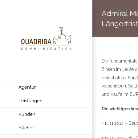
Zum
Admiral M
Inhalt
springen
Längerfrist
Die fundamentalen
Zinsen im Laufe d
beibehalten. Kurzf
verschieben. Soll
Agentur
und Käufe im EUR
Leistungen
Die wichtigen Ver
Kunden
• 14.11.2014 – Deu
Bücher
• 14.11.2014 – EU