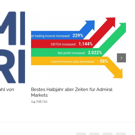
ahl von
Bestes Halbjahr aller Zeiten für Admiral
A
Markets
2
04/08/20
0