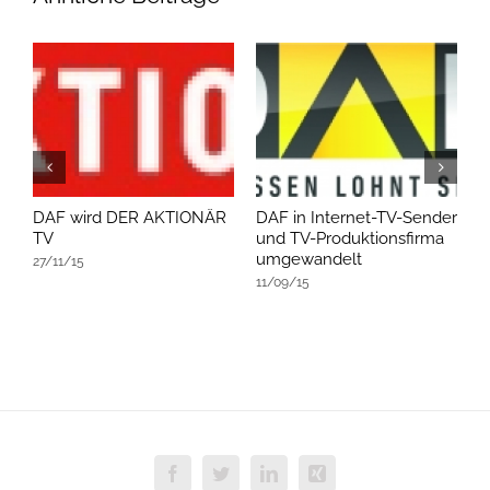
DAF wird DER AKTIONÄR
DAF in Internet-TV-Sender
D
TV
und TV-Produktionsfirma
v
umgewandelt
27/11/15
1
11/09/15
Facebook
Twitter
LinkedIn
Xing