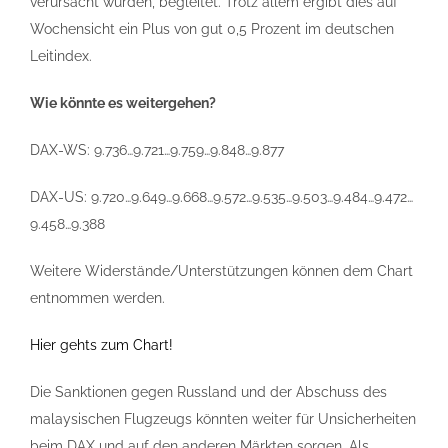
verursacht wurden, begleitet. Trotz allem ergibt dies auf
Wochensicht ein Plus von gut 0,5 Prozent im deutschen
Leitindex.
Wie könnte es weitergehen?
DAX-WS: 9.736…9.721…9.759…9.848…9.877
DAX-US: 9.720…9.649…9.668…9.572…9.535…9.503…9.484…9.472…
9.458…9.388
Weitere Widerstände/Unterstützungen können dem Chart
entnommen werden.
Hier gehts zum Chart!
Die Sanktionen gegen Russland und der Abschuss des
malaysischen Flugzeugs könnten weiter für Unsicherheiten
beim DAX und auf den anderen Märkten sorgen. Als