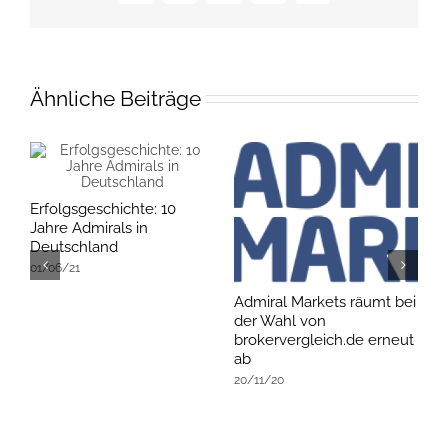
Mail
Ähnliche Beiträge
Erfolgsgeschichte: 10
Jahre Admirals in
Deutschland
01/06/21
Admiral Markets räumt bei
B
der Wahl von
Z
brokervergleich.de erneut
0
ab
20/11/20