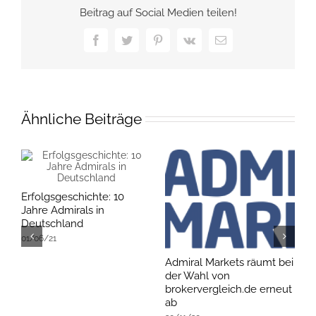
Beitrag auf Social Medien teilen!
Facebook
Twitter
Pinterest
Vk
E-
Mail
Ähnliche Beiträge
Erfolgsgeschichte: 10
Jahre Admirals in
Deutschland
01/06/21
Admiral Markets räumt bei
B
der Wahl von
Z
brokervergleich.de erneut
0
ab