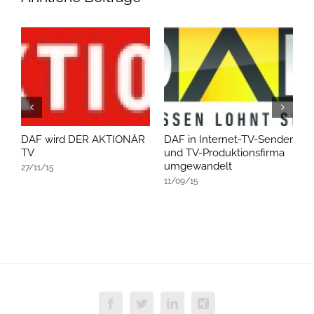
DAF wird DER AKTIONÄR
DAF in Internet-TV-Sender
D
TV
und TV-Produktionsfirma
v
umgewandelt
27/11/15
1
11/09/15
Facebook
Twitter
LinkedIn
Xing