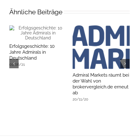
Ähnliche Beiträge
Erfolgsgeschichte: 10
Jahre Admirals in
Deutschland
01/06/21
Admiral Markets räumt bei
B
der Wahl von
Z
brokervergleich.de erneut
0
ab
20/11/20