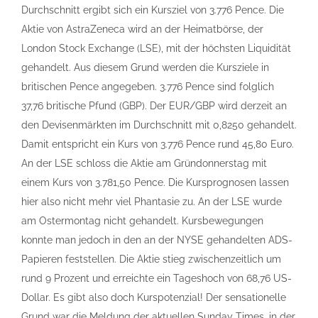
Durchschnitt ergibt sich ein Kursziel von 3.776 Pence. Die
Aktie von AstraZeneca wird an der Heimatbörse, der
London Stock Exchange (LSE), mit der höchsten Liquidität
gehandelt. Aus diesem Grund werden die Kursziele in
britischen Pence angegeben. 3.776 Pence sind folglich
37,76 britische Pfund (GBP). Der EUR/GBP wird derzeit an
den Devisenmärkten im Durchschnitt mit 0,8250 gehandelt.
Damit entspricht ein Kurs von 3.776 Pence rund 45,80 Euro.
An der LSE schloss die Aktie am Gründonnerstag mit
einem Kurs von 3.781,50 Pence. Die Kursprognosen lassen
hier also nicht mehr viel Phantasie zu. An der LSE wurde
am Ostermontag nicht gehandelt. Kursbewegungen
konnte man jedoch in den an der NYSE gehandelten ADS-
Papieren feststellen. Die Aktie stieg zwischenzeitlich um
rund 9 Prozent und erreichte ein Tageshoch von 68,76 US-
Dollar. Es gibt also doch Kurspotenzial! Der sensationelle
Grund war die Meldung der aktuellen Sunday Times, in der