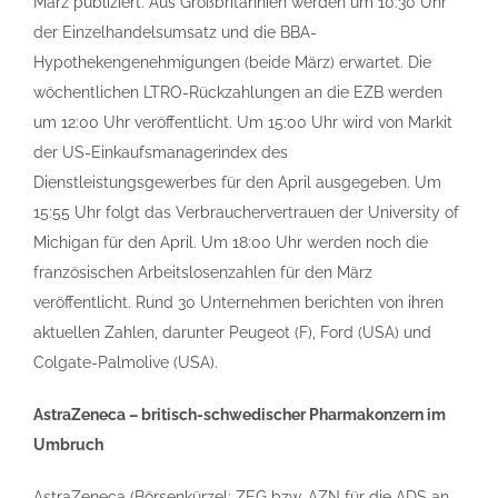
März publiziert. Aus Großbritannien werden um 10:30 Uhr
der Einzelhandelsumsatz und die BBA-
Hypothekengenehmigungen (beide März) erwartet. Die
wöchentlichen LTRO-Rückzahlungen an die EZB werden
um 12:00 Uhr veröffentlicht. Um 15:00 Uhr wird von Markit
der US-Einkaufsmanagerindex des
Dienstleistungsgewerbes für den April ausgegeben. Um
15:55 Uhr folgt das Verbrauchervertrauen der University of
Michigan für den April. Um 18:00 Uhr werden noch die
französischen Arbeitslosenzahlen für den März
veröffentlicht. Rund 30 Unternehmen berichten von ihren
aktuellen Zahlen, darunter Peugeot (F), Ford (USA) und
Colgate-Palmolive (USA).
AstraZeneca – britisch-schwedischer Pharmakonzern im
Umbruch
AstraZeneca (Börsenkürzel: ZEG bzw. AZN für die ADS an