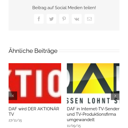
Beitrag auf Social Medien teilen!
Facebook
Twitter
Pinterest
Vk
E-
Mail
Ähnliche Beiträge
DAF wird DER AKTIONÄR
DAF in Internet-TV-Sender
D
TV
und TV-Produktionsfirma
v
umgewandelt
27/11/15
1
11/09/15