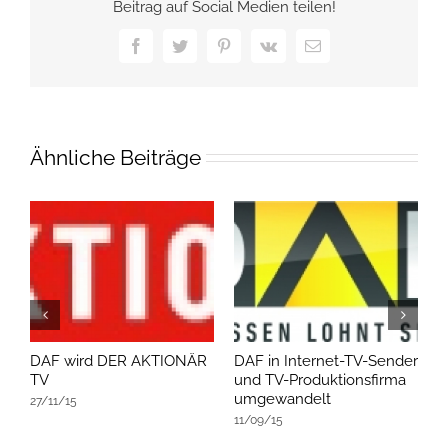
Beitrag auf Social Medien teilen!
Facebook
Twitter
Pinterest
Vk
E-
Mail
Ähnliche Beiträge
DAF wird DER AKTIONÄR
DAF in Internet-TV-Sender
D
TV
und TV-Produktionsfirma
v
umgewandelt
27/11/15
1
11/09/15