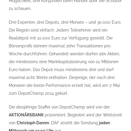
Möglichkeit, drei Koryphäen beim Handel über die Schulter
zu schauen.
Drei Experten, drei Depots, drei Monate – und 30.000 Euro.
Die Regeln sind einfach: Jedem Teilnehmer wird ein
Realdepot mit 10.000 Euro zur Verfügung gestellt. Die
Börsenprofis können maximal zehn Transaktionen pro
Woche durchführen. Gehandelt werden dürfen alle Aktien,
die mindestens eine Marktkapitalisierung von 10 Millionen
Euro haben. Das Depot muss mindestens drei und darf
maximal acht Werte enthalten. Derjenige, der nach drei
Monaten die beste Performance erzielt hat, wird am 7. Mai
zum DepotChamp 2014 gekürt.
Die diesjährige Staffel von DepotChamp wird von der
AKTIONÄRSBANK
präsentiert. Begleitet wird der Wettstreit
von
Christoph Damm
. DAF strahlt die Sendung
jeden
Mittwoch um 19:00 Uhr
aus.