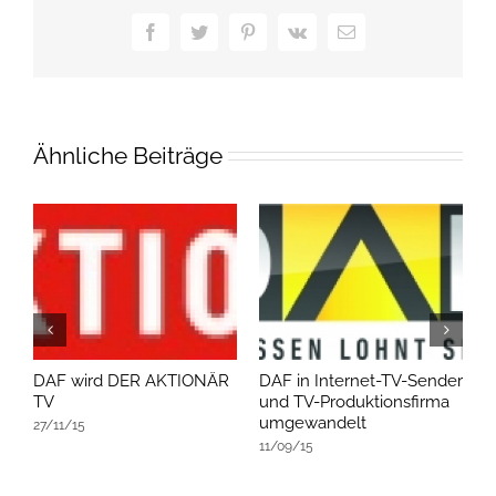
Facebook
Twitter
Pinterest
Vk
E-
Mail
Ähnliche Beiträge
DAF wird DER AKTIONÄR
DAF in Internet-TV-Sender
D
TV
und TV-Produktionsfirma
v
umgewandelt
27/11/15
1
11/09/15