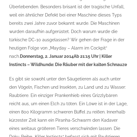
Überlebenden. Besonders brisant ist der tragische Unfall,
weil ein ähnlicher Defekt bei einer Maschine dieses Typs
bereits zwei Jahre zuvor bekannt wurde. Die Maschinen
wurden daraufhin aufgerüstet. Doch warum wurde die
türkische DC-10 ausgelassen? Wir gehen der Frage in der
heutigen Folge von „Mayday – Alarm im Cockpit“
nach.
Donnerstag, 2. Januar 2014
Ab 21:15 Uhr | Killer
Instincts – Wildhunde: Die Räuber mit der kalten Schnauze
Es gibt sie sowohl unter den Säugetieren als auch unter
den Vögeln, Fischen und Insekten, zu Land und zu Wasser:
Raubtiere. Ein einziger Prankenhieb eines Grizzlybären
reicht aus, um einen Elch zu töten. Ein Löwe ist in der Lage,
einen 800 Kilogramm schweren Büffel zu reißen. Innerhalb
kürzester Zeit kann ein Piranha-Schwarm den Kadaver
eines weitaus größeren Tieres verschwinden lassen. Die
Doku-Reihe „Killer Instincts“ befasst sich mit Raubtieren,