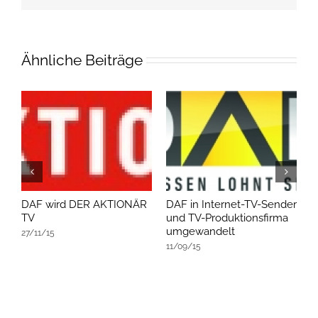
Ähnliche Beiträge
DAF wird DER AKTIONÄR
DAF in Internet-TV-Sender
D
TV
und TV-Produktionsfirma
v
umgewandelt
27/11/15
1
11/09/15