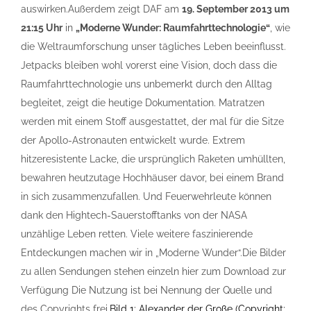
auswirken.Außerdem zeigt DAF am
19. September 2013 um
21:15 Uhr
in
„Moderne Wunder: Raumfahrttechnologie“
, wie
die Weltraumforschung unser tägliches Leben beeinflusst.
Jetpacks bleiben wohl vorerst eine Vision, doch dass die
Raumfahrttechnologie uns unbemerkt durch den Alltag
begleitet, zeigt die heutige Dokumentation. Matratzen
werden mit einem Stoff ausgestattet, der mal für die Sitze
der Apollo-Astronauten entwickelt wurde. Extrem
hitzeresistente Lacke, die ursprünglich Raketen umhüllten,
bewahren heutzutage Hochhäuser davor, bei einem Brand
in sich zusammenzufallen. Und Feuerwehrleute können
dank den Hightech-Sauerstofftanks von der NASA
unzählige Leben retten. Viele weitere faszinierende
Entdeckungen machen wir in „Moderne Wunder“.Die Bilder
zu allen Sendungen stehen einzeln hier zum Download zur
Verfügung Die Nutzung ist bei Nennung der Quelle und
des Copyrights frei.
Bild 1: Alexander der Große (Copyright: