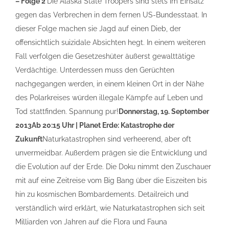
– Folge 2
Die Alaska State Troopers sind stets im Einsatz
gegen das Verbrechen in dem fernen US-Bundesstaat. In
dieser Folge machen sie Jagd auf einen Dieb, der
offensichtlich suizidale Absichten hegt. In einem weiteren
Fall verfolgen die Gesetzeshüter äußerst gewalttätige
Verdächtige. Unterdessen muss den Gerüchten
nachgegangen werden, in einem kleinen Ort in der Nähe
des Polarkreises würden illegale Kämpfe auf Leben und
Tod stattfinden. Spannung pur!
Donnerstag, 19. September
2013
Ab 20:15 Uhr | Planet Erde: Katastrophe der
Zukunft
Naturkatastrophen sind verheerend, aber oft
unvermeidbar. Außerdem prägen sie die Entwicklung und
die Evolution auf der Erde. Die Doku nimmt den Zuschauer
mit auf eine Zeitreise vom Big Bang über die Eiszeiten bis
hin zu kosmischen Bombardements. Detailreich und
verständlich wird erklärt, wie Naturkatastrophen sich seit
Milliarden von Jahren auf die Flora und Fauna