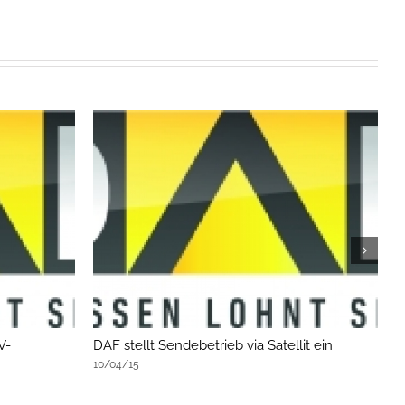
V-
DAF stellt Sendebetrieb via Satellit ein
D
T
10/04/15
0