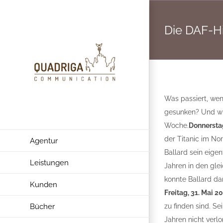
Zum
Inhalt
Die DAF-Hi
springen
Was passiert, we
gesunken? Und wie
Woche.
Donnerstag
der Titanic im No
Agentur
Ballard sein eigen
Leistungen
Jahren in den gle
konnte Ballard d
Kunden
Freitag, 31. Mai 2
Bücher
zu finden sind. S
Jahren nicht verl