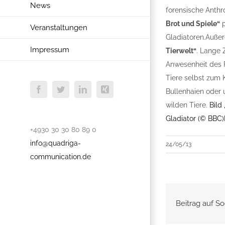
News
forensische Anthr
Brot und Spiele“
p
Veranstaltungen
Gladiatoren.Auße
Impressum
Tierwelt“
. Lange 
Anwesenheit des F
Tiere selbst zum
Bullenhaien oder 
Facebook
Twitter
LinkedIn
Xing
wilden Tiere.
Bild
Gladiator (© BBC)
+4930 30 30 80 89 0
info@quadriga-
24/05/13
communication.de
Beitrag auf So