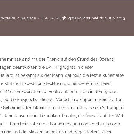
tartseite
Beiträge
Die DAF-Highlights vom 27. Mai bis 2. Juni 2013
eimnisse sind mit der Titanic auf den Grund des Ozeans
Fragen beantworten die DAF-Highlights in dieser
Ballard ist bekannt als der Mann, der 1985 die letzte Ruhestätte
terstützten Expedition steckt ein großes Geheimnis: Bevor
ecret-Mission zwei Atom-U-Boote aufspüren, die in den 1960er-
ob die Sowjets bei diesem Verlust ihre Finger im Spiel hatten,
e Geheimnis der Titanic“
bricht er nun erstmals sein Schweigen.
r Jahr Tausende in die antiken Theater, die überall auf der Welt
rkei – ihren Reiz haben die Bauwerke auch nach mehr als 2000
eben und Tod die Massen anlockten und begeisterten? Zwei