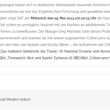
opologen haben sich in akribischer Kleinstarbeit tausende Knochen 
räsentieren sie nun das Ergebnis ihrer Forschung und gewähren einen 
rdem zeigt DAF am
Mittwoch, den 29. Mai 2013 um 20:15 Uhr
die fas
Zeit schien es unmöglich, hautnah mit der Kamera an wildlebende Ti
ilmers zu beeinflussen. Der Biologe Greg Marshall löste dieses Prob
 Kameramann und stattete sie mit seinen sogenannten Crittercams a
um den Hals von Hyänen und Grizzly-Bären – die Aufnahmen der Critt
 „Das nukleare Geheimnis der Titanic“ (© National Oceanic and Atmos
Bild „Timewatch: Brot und Spiele“ Ephesus (© BBC)
Bild „Crittercams“
cial Medien teilen!