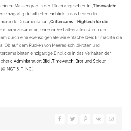
in einem Massengrab in der Türkei angesehen. In
„Timewatch:
einzigartig detaillierten Einblick in das Leben der
zinierende Dokumentation
„Crittercams – Hightech für die
ere heranzukommen, ohne ihr Verhalten allein durch die
lem durch eine ebenso geniale wie einfache Idee: Er machte die
us. Ob auf dem Rücken von Meeres-schildkröten und
ercams bieten einzigartige Einblicke in das Verhalten der
pheric Administration)
Bild „Timewatch: Brot und Spiele“
 (© NGT & F, INC.)
Facebook
Twitter
Pinterest
Vk
E-
Mail