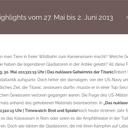
ghlights vom 27. Mai bis 2. Juni 2013
S
nn man Tiere in freier Wildbahn zum Kameramann macht? Welche Geh
 haben die legendären Gladiatoren in der Antike gelebt? All diese 
, 30. Mai 2013
21:15 Uhr | Das nukleare Geheimnis der Titanic
Robert 
rdatlantik aufspürte. Doch hinter der damaligen, von der US-Navy un
tliches Ziel, die Titanic, ansteuern durfte, musste er in einer Top-S
ichen Gewässern verloren gegangen waren. Die Frage des US-Militärs, 
amals anhand des gehobenen Materials beantworten. In
„Das nuklear
013
20:15 Uhr | Timewatch: Brot und Spiele
Noch heute strömen Jahr fü
ei es das Kolosseum in Rom oder seien es die Amphitheater in der Tü
oren. Doch wie lebten die Gladiatoren, die mit ihren Kämpfen auf L