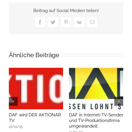
Beitrag auf Social Medien teilen!
Facebook
Twitter
Pinterest
Vk
E-
Mail
Ähnliche Beiträge
DAF wird DER AKTIONÄR
DAF in Internet-TV-Sender
D
TV
und TV-Produktionsfirma
v
umgewandelt
27/11/15
1