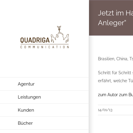
Zum
Jetzt im H
Inhalt
springen
Anleger“
Brasilien, China,
Schritt für Schritt 
erfährt, welche 
Agentur
zum Autor
zum B
Leistungen
Kunden
14/01/13
Bücher