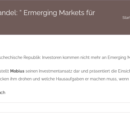
andel: “ Ermerging Markets für
Star
 Tschechische Republik: Investoren kommen nicht mehr an Emerging M
stellt
Mobius
seinen Investment­ansatz dar und präsentiert die Einsic
Tücken ihm drohen und welche Hausaufgaben er machen muss, wenn e
uch