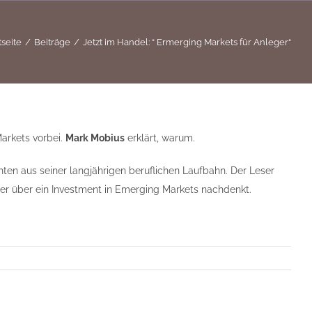
tseite
Beiträge
Jetzt im Handel: “ Ermerging Markets für Anleger“
arkets vorbei.
Mark Mobius
erklärt, warum .
hten aus seiner langjährigen beruflichen Laufbahn. Der Leser
r über ein Investment in Emerging Markets nachdenkt.