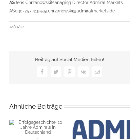
AS
Jens ChrzanowskiManaging Director Admiral Markets
AS030-257 419-55j.chrzanowski@admiralmarkets.de
12/11/12
Beitrag auf Social Medien teilen!
Facebook
Twitter
Pinterest
Vk
E-
Mail
Ähnliche Beiträge