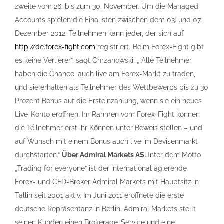
zweite vom 26. bis zum 30. November. Um die Managed
Accounts spielen die Finalisten zwischen dem 03. und 07.
Dezember 2012. Teilnehmen kann jeder, der sich auf
http://de.forex-fight.com
registriert.„Beim Forex-Fight gibt
es keine Verlierer“, sagt Chrzanowski. „ Alle Teilnehmer
haben die Chance, auch live am Forex-Markt zu traden,
und sie erhalten als Teilnehmer des Wettbewerbs bis zu 30
Prozent Bonus auf die Ersteinzahlung, wenn sie ein neues
Live-Konto eröffnen. Im Rahmen vom Forex-Fight können
die Teilnehmer erst ihr Können unter Beweis stellen – und
auf Wunsch mit einem Bonus auch live im Devisenmarkt
durchstarten.“
Über Admiral Markets AS
Unter dem Motto
„Trading for everyone“ ist der international agierende
Forex- und CFD-Broker Admiral Markets mit Hauptsitz in
Tallin seit 2001 aktiv. Im Juni 2011 eröffnete die erste
deutsche Repräsentanz in Berlin. Admiral Markets stellt
seinen Kunden einen Brokerage-Service und eine