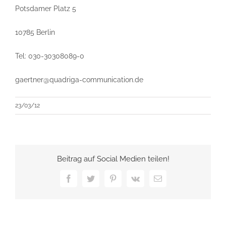
Potsdamer Platz 5
10785 Berlin
Tel: 030-30308089-0
gaertner@quadriga-communication.de
23/03/12
Beitrag auf Social Medien teilen!
Facebook
Twitter
Pinterest
Vk
E-
Mail