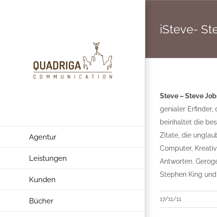
Zum
Inhalt
iSteve- St
springen
Steve – Steve Job
genialer Erfinder,
beinhaltet die be
Zitate, die ungla
Agentur
Computer, Kreativi
Leistungen
Antworten. Geroge
Stephen King und
Kunden
17/11/11
Bücher