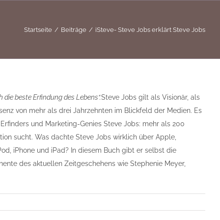
Startseite
Beiträge
iSteve- Steve Jobs erklärt Steve Jobs
h die beste Erfindung des Lebens“.
Steve Jobs gilt als Visionär, als
essenz von mehr als drei Jahrzehnten im Blickfeld der Medien. Es
Erfinders und Marketing-Genies Steve Jobs: mehr als 200
ation sucht. Was dachte Steve Jobs wirklich über Apple,
iPod, iPhone und iPad? In diesem Buch gibt er selbst die
nente des aktuellen Zeitgeschehens wie Stephenie Meyer,