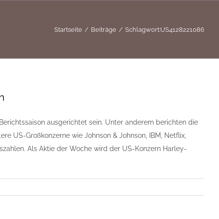
Startseite
Beiträge
Schlagwort:
US4128221086
n
erichtssaison ausgerichtet sein. Unter anderem berichten die
ere US-Großkonzerne wie Johnson & Johnson, IBM, Netflix,
lszahlen. Als Aktie der Woche wird der US-Konzern Harley-