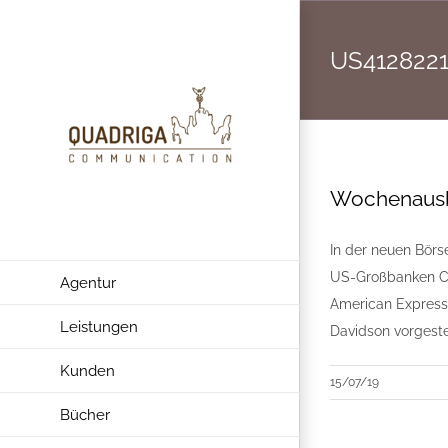
Zum
Inhalt
US412822
springen
Wochenausb
In der neuen Börs
US-Großbanken Cit
Agentur
American Express,
Leistungen
Davidson vorgestel
Kunden
15/07/19
Bücher