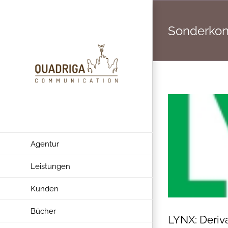
Zum
Inhalt
Sonderkon
springen
Agentur
Leistungen
Kunden
Bücher
LYNX: Deriv