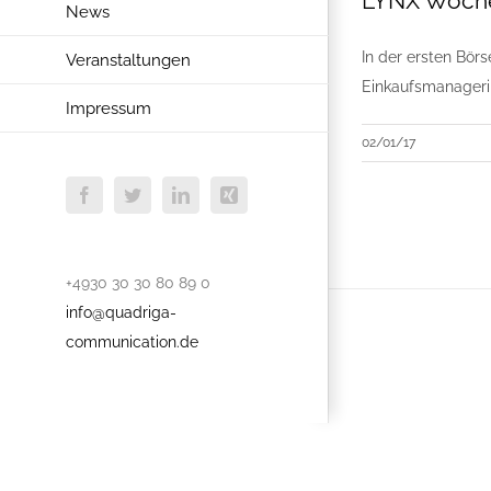
LYNX Wochen
News
In der ersten Bör
Veranstaltungen
Einkaufsmanageri
Impressum
02/01/17
Facebook
Twitter
LinkedIn
Xing
+4930 30 30 80 89 0
info@quadriga-
communication.de