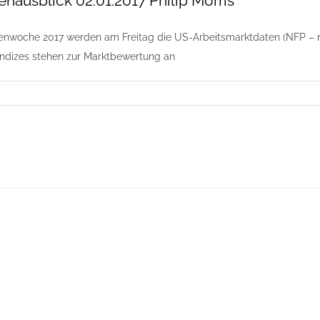
ausblick 02.01.2017 Philip Morris
senwoche 2017 werden am Freitag die US-Arbeitsmarktdaten (NFP – no
ndizes stehen zur Marktbewertung an