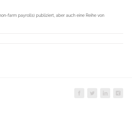
n-farm payrolls) publiziert, aber auch eine Reihe von
Facebook
Twitter
LinkedIn
Xing