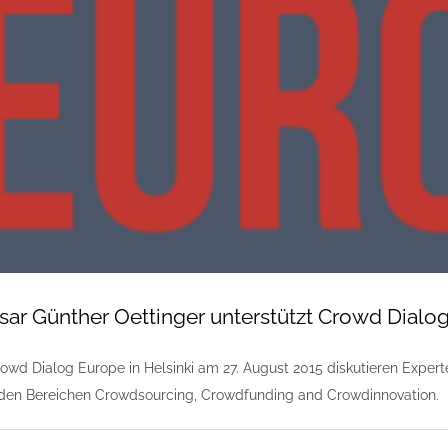
r Günther Oettinger unterstützt Crowd Dialo
owd Dialog Europe in Helsinki am 27. August 2015 diskutieren Expert
 den Bereichen Crowdsourcing, Crowdfunding and Crowdinnovation.