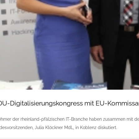
U-Digitalisierungskongress mit EU-Kommissar
hmer der rheinland-pfälzischen IT-Branche haben zusammen mit dem
svorsitzenden, Julia Klöckner MdL, in Koblenz diskutiert.