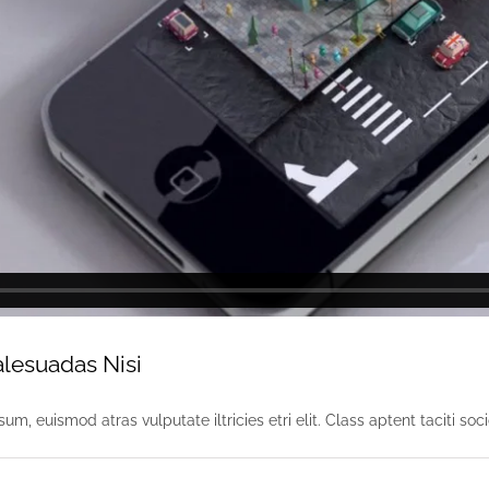
alesuadas Nisi
sum, euismod atras vulputate iltricies etri elit. Class aptent taciti soc