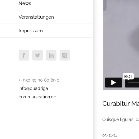
News
Veranstaltungen
Impressum
Facebook
Twitter
LinkedIn
Xing
+4930 30 30 80 89 0
info@quadriga-
communication.de
Curabitur M
Quisque ligulas ip
03/11/14