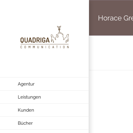
Zum
Inhalt
Horace Gre
springen
Agentur
Leistungen
Kunden
Bücher