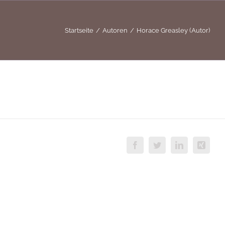
Startseite
Autoren
Horace Greasley (Autor)
Facebook
Twitter
LinkedIn
Xing