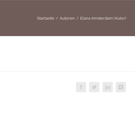
Startseite
Autoren
Elana Amsterdam (Autor)
Facebook
Twitter
LinkedIn
Xing