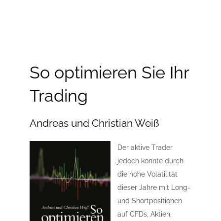
So optimieren Sie Ihr
Trading
Andreas und Christian Weiß
Der aktive Trader
jedoch konnte durch
die hohe Volatilität
dieser Jahre mit Long-
und Shortpositionen
auf CFDs, Aktien,