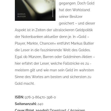
gegangen. Doch Gold
hat den Wohlstand
seiner Besitzer
gesichert – und dieser
Aspekt ist in Zeiten der ultra­lockeren Geldpolitik
der Notenbanken aktueller denn je. In »Gold –
Player, Märkte, Chancen« entführt Markus Bußler
die Leser in die faszinierende Welt des Goldes.
Egal ob Münzen, Barren oder Goldminen-Aktien –
hier erfährt der Leser, welche Fallstricke es zu ­
meistern gilt und wie man sein Geld im wahrsten
Sinne des Wortes am besten und sichersten zu
Gold macht.
ISBN:
978-3-86470-398-0
Seitenanzahl:
240
Cover (Print, 300dpi):
Download / Anzeigen