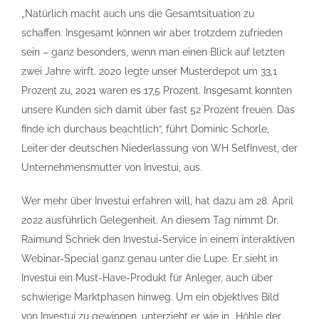
„Natürlich macht auch uns die Gesamtsituation zu
schaffen. Insgesamt können wir aber trotzdem zufrieden
sein – ganz besonders, wenn man einen Blick auf letzten
zwei Jahre wirft. 2020 legte unser Musterdepot um 33,1
Prozent zu, 2021 waren es 17,5 Prozent. Insgesamt konnten
unsere Kunden sich damit über fast 52 Prozent freuen. Das
finde ich durchaus beachtlich“, führt Dominic Schorle,
Leiter der deutschen Niederlassung von WH SelfInvest, der
Unternehmensmutter von Investui, aus.
Wer mehr über Investui erfahren will, hat dazu am 28. April
2022 ausführlich Gelegenheit. An diesem Tag nimmt Dr.
Raimund Schriek den Investui-Service in einem interaktiven
Webinar-Special ganz genau unter die Lupe. Er sieht in
Investui ein Must-Have-Produkt für Anleger, auch über
schwierige Marktphasen hinweg. Um ein objektives Bild
von Investui zu gewinnen, unterzieht er wie in „Höhle der