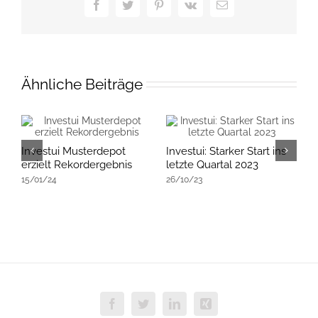
Facebook
Twitter
Pinterest
Vk
E-
Mail
Ähnliche Beiträge
Investui Musterdepot
Investui: Starker Start ins
E
i
erzielt Rekordergebnis
letzte Quartal 2023
G
15/01/24
26/10/23
f
1
Facebook
Twitter
LinkedIn
Xing