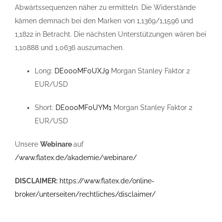
Abwärtssequenzen näher zu ermitteln. Die Widerstände
kämen demnach bei den Marken von 1,1369/1,1596 und
1,1822 in Betracht. Die nächsten Unterstützungen wären bei
1,10888 und 1,0636 auszumachen.
Long:
DE000MF0UXJ9
Morgan Stanley Faktor 2
EUR/USD
Short:
DE000MF0UYM1
Morgan Stanley Faktor 2
EUR/USD
Unsere
Webinare
auf
/www.flatex.de/akademie/webinare/
DISCLAIMER:
https://www.flatex.de/online-
broker/unterseiten/rechtliches/disclaimer/