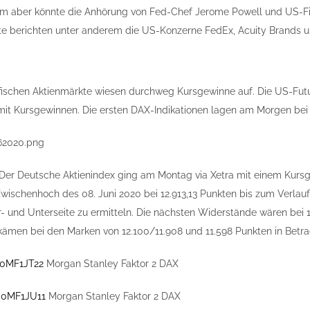
em aber könnte die Anhörung von Fed-Chef Jerome Powell und US-Fin
e berichten unter anderem die US-Konzerne FedEx, Acuity Brands un
ifischen Aktienmärkte wiesen durchweg Kursgewinne auf. Die US-Futu
it Kursgewinnen. Die ersten DAX-Indikationen lagen am Morgen bei 
 Der Deutsche Aktienindex ging am Montag via Xetra mit einem Kursg
schenhoch des 08. Juni 2020 bei 12.913,13 Punkten bis zum Verlaufst
r- und Unterseite zu ermitteln. Die nächsten Widerstände wären bei 
ämen bei den Marken von 12.100/11.908 und 11.598 Punkten in Betra
0MF1JT22
Morgan Stanley Faktor 2 DAX
0MF1JU11
Morgan Stanley Faktor 2 DAX