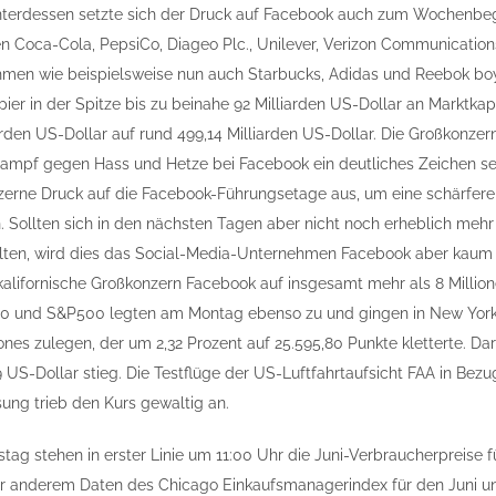
nterdessen setzte sich der Druck auf Facebook auch zum Wochenbegi
 Coca-Cola, PepsiCo, Diageo Plc., Unilever, Verizon Communications
men wie beispielsweise nun auch Starbucks, Adidas und Reebok boyk
er in der Spitze bis zu beinahe 92 Milliarden US-Dollar an Marktkapi
arden US-Dollar auf rund 499,14 Milliarden US-Dollar. Die Großkonze
ampf gegen Hass und Hetze bei Facebook ein deutliches Zeichen set
erne Druck auf die Facebook-Führungsetage aus, um eine schärfere K
 Sollten sich in den nächsten Tagen aber nicht noch erheblich meh
ten, wird dies das Social-Media-Unternehmen Facebook aber kaum i
kalifornische Großkonzern Facebook auf insgesamt mehr als 8 Milli
 und S&P500 legten am Montag ebenso zu und gingen in New York 
nes zulegen, der um 2,32 Prozent auf 25.595,80 Punkte kletterte. Dar
9 US-Dollar stieg. Die Testflüge der US-Luftfahrtaufsicht FAA in Be
ung trieb den Kurs gewaltig an.
tag stehen in erster Linie um 11:00 Uhr die Juni-Verbraucherpreise
r anderem Daten des Chicago Einkaufsmanagerindex für den Juni un