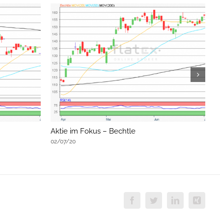
Aktie im Fokus – Bechtle
A
02/07/20
0
Facebook
Twitter
LinkedIn
Xing