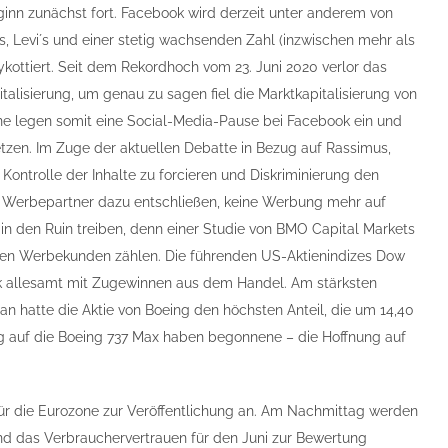
nn zunächst fort. Facebook wird derzeit unter anderem von
, Levi´s und einer stetig wachsenden Zahl (inzwischen mehr als
ottiert. Seit dem Rekordhoch vom 23. Juni 2020 verlor das
talisierung, um genau zu sagen fiel die Marktkapitalisierung von
rne legen somit eine Social-Media-Pause bei Facebook ein und
zen. Im Zuge der aktuellen Debatte in Bezug auf Rassimus,
ontrolle der Inhalte zu forcieren und Diskriminierung den
r Werbepartner dazu entschließen, keine Werbung mehr auf
n den Ruin treiben, denn einer Studie von BMO Capital Markets
onen Werbekunden zählen. Die führenden US-Aktienindizes Dow
allesamt mit Zugewinnen aus dem Handel. Am stärksten
an hatte die Aktie von Boeing den höchsten Anteil, die um 14,40
zug auf die Boeing 737 Max haben begonnene – die Hoffnung auf
 für die Eurozone zur Veröffentlichung an. Am Nachmittag werden
d das Verbrauchervertrauen für den Juni zur Bewertung