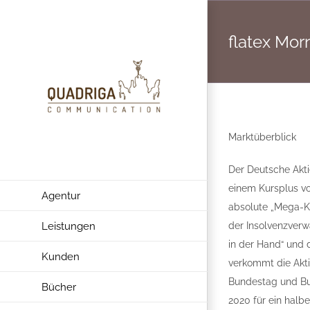
Zum
Inhalt
flatex Mo
springen
Marktüberblick
Der Deutsche Akti
einem Kursplus vo
Agentur
absolute „Mega-Ku
Leistungen
der Insolvenzverw
in der Hand“ und 
Kunden
verkommt die Akti
Bundestag und Bu
Bücher
2020 für ein halb