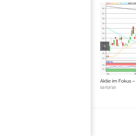
flatex Morning-news
Aktie im Fokus
02/07/20
02/07/20