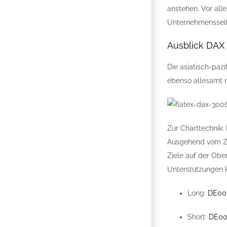
anstehen. Vor all
Unternehmensseit
Ausblick DAX
Die asiatisch-paz
ebenso allesamt m
Zur Charttechnik:
Ausgehend vom Zwi
Ziele auf der Obe
Unterstützungen k
Long:
DE00
Short:
DE00