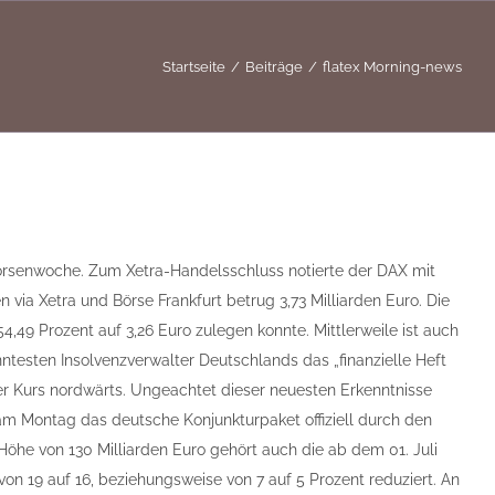
Startseite
Beiträge
flatex Morning-news
Börsenwoche. Zum Xetra-Handelsschluss notierte der DAX mit
via Xetra und Börse Frankfurt betrug 3,73 Milliarden Euro. Die
4,49 Prozent auf 3,26 Euro zulegen konnte. Mittlerweile ist auch
nntesten Insolvenzverwalter Deutschlands das „finanzielle Heft
der Kurs nordwärts. Ungeachtet dieser neuesten Erkenntnisse
m Montag das deutsche Konjunkturpaket offiziell durch den
e von 130 Milliarden Euro gehört auch die ab dem 01. Juli
on 19 auf 16, beziehungsweise von 7 auf 5 Prozent reduziert. An