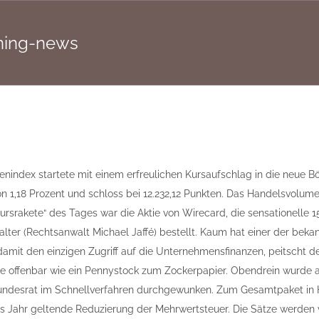
rning-news
enindex startete mit einem erfreulichen Kursaufschlag in die neue 
n 1,18 Prozent und schloss bei 12.232,12 Punkten. Das Handelsvolumen 
rsrakete“ des Tages war die Aktie von Wirecard, die sensationelle 15
alter (Rechtsanwalt Michael Jaffé) bestellt. Kaum hat einer der beka
damit den einzigen Zugriff auf die Unternehmensfinanzen, peitscht 
e offenbar wie ein Pennystock zum Zockerpapier. Obendrein wurde a
ndesrat im Schnellverfahren durchgewunken. Zum Gesamtpaket in Höh
es Jahr geltende Reduzierung der Mehrwertsteuer. Die Sätze werden v