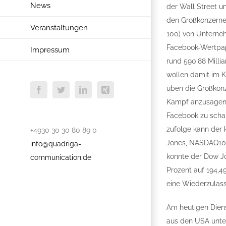
News
der Wall Street u
den Großkonzernen
Veranstaltungen
100) von Unterneh
Facebook-Wertpapi
Impressum
rund 590,88 Milli
wollen damit im K
üben die Großkonz
Facebook
Twitter
LinkedIn
Xing
Kampf anzusagen.
Facebook zu schal
zufolge kann der 
+4930 30 30 80 89 0
Jones, NASDAQ100
info@quadriga-
konnte der Dow Jo
communication.de
Prozent auf 194,4
eine Wiederzulass
Am heutigen Diens
aus den USA unte