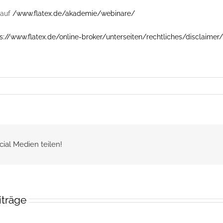
auf
/www.flatex.de/akademie/webinare/
s://www.flatex.de/online-broker/unterseiten/rechtliches/disclaimer/
cial Medien teilen!
iträge