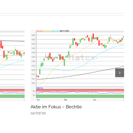
Aktie im Fokus – Bechtle
f
02/07/20
0