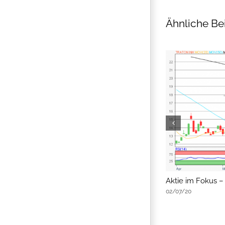
Ähnliche Be
flatex Morning-news
Aktie im Fokus –
02/07/20
02/07/20