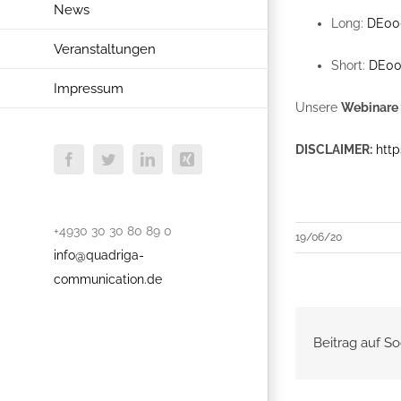
News
Long:
DE00
Veranstaltungen
Short:
DE00
Impressum
Unsere
Webinare
DISCLAIMER:
http
Facebook
Twitter
LinkedIn
Xing
+4930 30 30 80 89 0
19/06/20
info@quadriga-
communication.de
Beitrag auf So