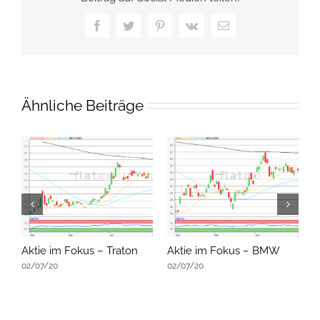
Facebook
Twitter
Pinterest
Vk
E-
Mail
Ähnliche Beiträge
Aktie im Fokus – Traton
Aktie im Fokus – BMW
A
02/07/20
02/07/20
0