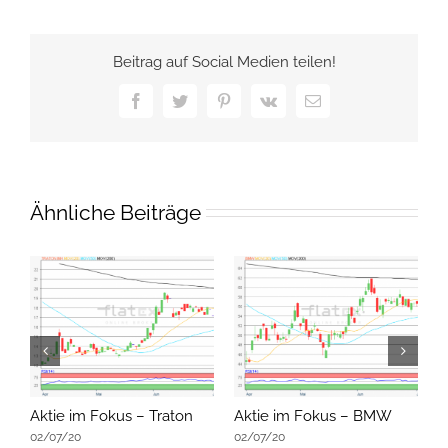
Beitrag auf Social Medien teilen!
Facebook
Twitter
Pinterest
Vk
E-
Mail
Ähnliche Beiträge
Aktie im Fokus – Traton
Aktie im Fokus – BMW
A
02/07/20
02/07/20
0