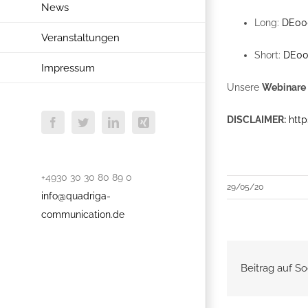
News
Long:
DE00
Veranstaltungen
Short:
DE00
Impressum
Unsere
Webinare
DISCLAIMER:
http
Facebook
Twitter
LinkedIn
Xing
+4930 30 30 80 89 0
29/05/20
info@quadriga-
communication.de
Beitrag auf So