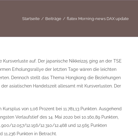
Startseite
Beiträge
flatex Morning-news DAX update
 Kursverluste auf. Der japanische Nikkei225 ging an der TSE
rmen Erholungsrallye der letzten Tage wären die leichten
erten. Dennoch stellt das Thema Hongkong die Beziehungen
der asiatischen Handelszeit allesamt mit Kursverlusten. Der
 Kursplus von 1,06 Prozent bei 11.781,13 Punkten. Ausgehend
gsten Verlaufstief des 14. Mai 2020 bei 10.160,89 Punkten,
1.900/12.057/12.156/12.310/12.468 und 12.565 Punkten
 11.236 Punkten in Betracht.