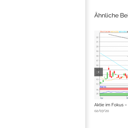
Ähnliche Be
flatex Morning-news
Aktie im Fokus –
02/07/20
02/07/20