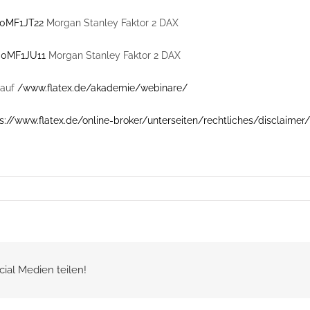
0MF1JT22
Morgan Stanley Faktor 2 DAX
0MF1JU11
Morgan Stanley Faktor 2 DAX
auf
/www.flatex.de/akademie/webinare/
s://www.flatex.de/online-broker/unterseiten/rechtliches/disclaimer/
cial Medien teilen!