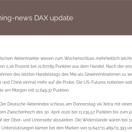
rning-news DAX update
ifischen Aktienmärkte wiesen zum Wochenschluss mehrheitlich leichte
on 0,18 Prozent bei 21.877,89 Punkten aus dem Handel. Nach der eno
Rahmen des letzten Handelstags des Mai als Gewinnmitnahmen zu w
und China einmal mehr auf die Probe. Die US-Futures notierten seit 
te am Morgen mit 11.649,37 Punkten.
 Der Deutsche Aktienindex schloss am Donnerstag via Xetra mit einem
om Zwischenhoch des 30. April 2020 bei 11.235,57 Punkten bis zum jün
uf der Ober- und Unterseite abzuleiten. Die Widerstände wären bei 1
Unterstützungen kämen bei den Marken von 11.647/11.489/11.393 und