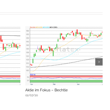
Aktie im Fokus – Bechtle
A
02/07/20
0