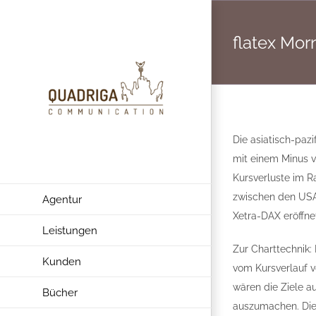
Zum
Inhalt
flatex Mo
springen
Die asiatisch-paz
mit einem Minus v
Kursverluste im 
zwischen den USA 
Agentur
Xetra-DAX eröffne
Leistungen
Zur Charttechnik:
Kunden
vom Kursverlauf v
wären die Ziele a
Bücher
auszumachen. Die 