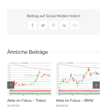
Beitrag auf Social Medien teilen!
Facebook
Twitter
Pinterest
Vk
E-
Mail
Ähnliche Beiträge
Aktie im Fokus – Traton
Aktie im Fokus – BMW
A
02/07/20
02/07/20
0