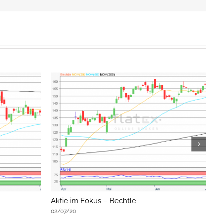
Mail
Aktie im Fokus – Bechtle
A
02/07/20
0