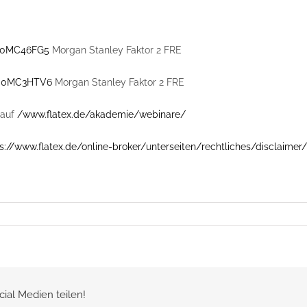
0MC46FG5
Morgan Stanley Faktor 2 FRE
00MC3HTV6
Morgan Stanley Faktor 2 FRE
auf
/www.flatex.de/akademie/webinare/
s://www.flatex.de/online-broker/unterseiten/rechtliches/disclaimer/
cial Medien teilen!