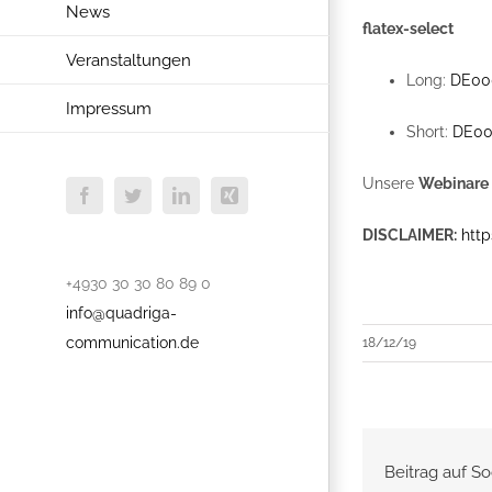
News
flatex-select
Veranstaltungen
Long:
DE00
Impressum
Short:
DE0
Unsere
Webinare
Facebook
Twitter
LinkedIn
Xing
DISCLAIMER:
http
+4930 30 30 80 89 0
info@quadriga-
communication.de
18/12/19
Beitrag auf So