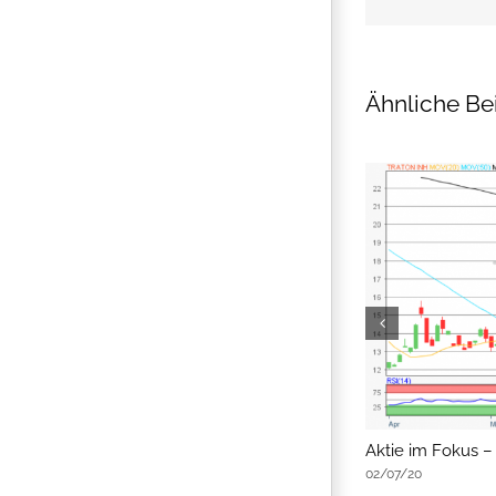
Ähnliche Be
flatex Morning-news
Aktie im Fokus –
02/07/20
02/07/20